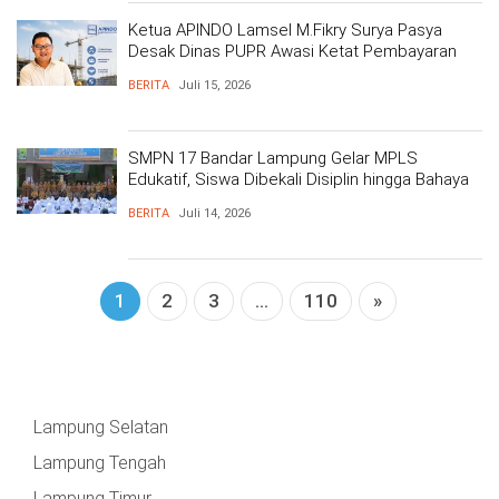
BARAT
DPRD
TANGGAMUS
METRO
Ketua APINDO Lamsel M.Fikry Surya Pasya
Desak Dinas PUPR Awasi Ketat Pembayaran
DKI
UMK Pekerja Konstruksi
PRINGSEWU
JAKARTA
DPRD
BERITA
Juli 15, 2026
PESAWARAN
LAMPUNG
SELATAN
SMPN 17 Bandar Lampung Gelar MPLS
DPRD
Edukatif, Siswa Dibekali Disiplin hingga Bahaya
TANGGAMUS
Narkoba
LAMPUNG
BERITA
Juli 14, 2026
TENGAH
DPRD
PRINGSEWU
LAMPUNG
1
2
3
...
110
»
BARAT
DPRD
LAMSEL
LAMPUNG
TIMUR
DPRD
LAMTENG
Lampung Selatan
LAMPUNG
UTARA
Lampung Tengah
DPRD
LAMBAR
Lampung Timur