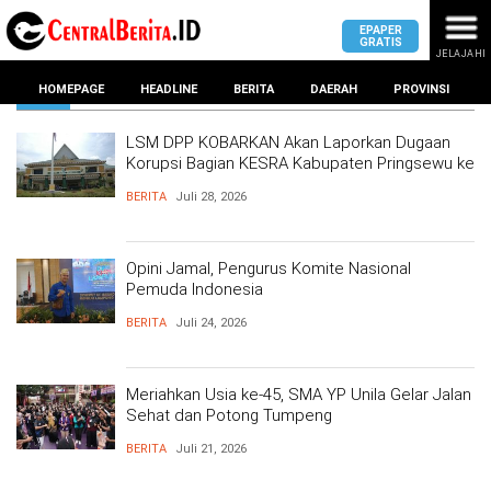
EPAPER
GRATIS
JELAJAHI
BERITA
HOMEPAGE
HEADLINE
BERITA
DAERAH
PROVINSI
LSM DPP KOBARKAN Akan Laporkan Dugaan
Korupsi Bagian KESRA Kabupaten Pringsewu ke
MASUK
Kejati Dan Polda Lampung
BERITA
Juli 28, 2026
DAERAH
DPRD
PROVINSI
Opini Jamal, Pengurus Komite Nasional
Pemuda Indonesia
KOTA
DPRD
LAMPUNG
BERITA
Juli 24, 2026
BANDAR
PROVINSI
LAMPUNG
SUMSEL
DPRD
Meriahkan Usia ke-45, SMA YP Unila Gelar Jalan
METRO
KOTA
Sehat dan Potong Tumpeng
BANTEN
BANDAR
LAMPUNG
BERITA
Juli 21, 2026
PESAWARAN
JAWAB