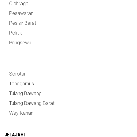
Olahraga
TULANG
BAWANG
Pesawaran
BARAT
Pesisir Barat
DPRD
Politik
WAYKANAN
Pringsewu
INFO
KEBIJAKAN
SOSIAL
PEDOMAN
REDAKSI
TENTANG
PERIKLANAN
PRIVASI
MEDIA
MEDIA
KAMI
SIBER
Sorotan
Tanggamus
Tulang Bawang
Tulang Bawang Barat
Way Kanan
JELAJAHI