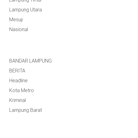
MESUJI
Lampung Utara
DPRD
LAMTIM
Mesuji
PESISIR
BARAT
Nasional
DPRD
LAMPUNG
TULANG
UTARA
BAWANG
BANDAR LAMPUNG
DPRD
TULANG
MESUJI
BAWANG
BERITA
BARAT
Headline
DPRD
PESISIR
WAYKANAN
Kota Metro
BARAT
Kriminal
DPRD
Lampung Barat
TULANG
BAWANG
DPRD