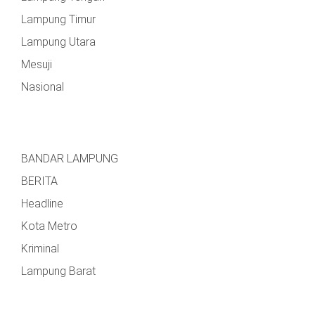
MESUJI
Lampung Timur
DPRD
Lampung Utara
LAMTIM
PESISIR
BARAT
Mesuji
DPRD
Nasional
LAMPUNG
TULANG
UTARA
BAWANG
DPRD
TULANG
MESUJI
BAWANG
BANDAR LAMPUNG
BARAT
BERITA
DPRD
PESISIR
Headline
WAYKANAN
BARAT
Kota Metro
Kriminal
DPRD
TULANG
Lampung Barat
BAWANG
DPRD