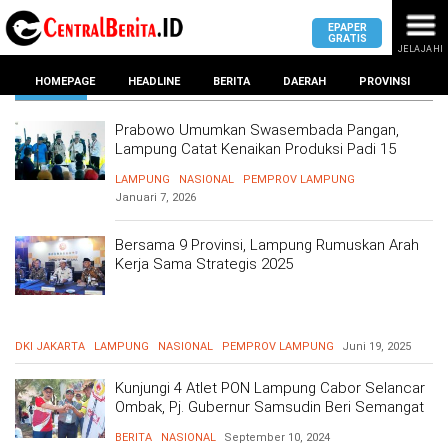
EPAPER
GRATIS
JELAJAHI
NASIONAL
HOMEPAGE
HEADLINE
BERITA
DAERAH
PROVINSI
Prabowo Umumkan Swasembada Pangan,
Lampung Catat Kenaikan Produksi Padi 15
MASUK
Persen
LAMPUNG
NASIONAL
PEMPROV LAMPUNG
Januari 7, 2026
DAERAH
DPRD
PROVINSI
Bersama 9 Provinsi, Lampung Rumuskan Arah
Kerja Sama Strategis 2025
KOTA
DPRD
LAMPUNG
BANDAR
PROVINSI
LAMPUNG
SUMSEL
DPRD
DKI JAKARTA
LAMPUNG
NASIONAL
PEMPROV LAMPUNG
Juni 19, 2025
METRO
KOTA
BANTEN
BANDAR
Kunjungi 4 Atlet PON Lampung Cabor Selancar
LAMPUNG
Ombak, Pj. Gubernur Samsudin Beri Semangat
PESAWARAN
untuk Taklukkan Ombak Pantai Aceh dan Rebut
JAWAB
BERITA
NASIONAL
September 10, 2024
Medali Emas