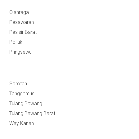
TULANG
BAWANG
Olahraga
BARAT
Pesawaran
Pesisir Barat
DPRD
WAYKANAN
Politik
Pringsewu
INFO
KEBIJAKAN
SOSIAL
PEDOMAN
REDAKSI
TENTANG
PERIKLANAN
PRIVASI
MEDIA
MEDIA
KAMI
SIBER
Sorotan
Tanggamus
Tulang Bawang
Tulang Bawang Barat
Way Kanan