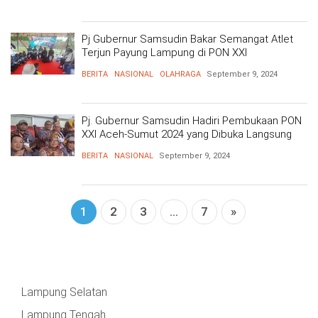
BARAT
DPRD
TANGGAMUS
METRO
DKI
Pj Gubernur Samsudin Bakar Semangat Atlet
PRINGSEWU
JAKARTA
Terjun Payung Lampung di PON XXI
DPRD
PESAWARAN
BERITA
NASIONAL
OLAHRAGA
September 9, 2024
LAMPUNG
SELATAN
DPRD
TANGGAMUS
Pj. Gubernur Samsudin Hadiri Pembukaan PON
LAMPUNG
XXI Aceh-Sumut 2024 yang Dibuka Langsung
TENGAH
oleh Presiden Joko Widodo
DPRD
BERITA
NASIONAL
September 9, 2024
PRINGSEWU
LAMPUNG
BARAT
DPRD
1
2
3
...
7
»
LAMSEL
LAMPUNG
TIMUR
DPRD
LAMTENG
LAMPUNG
Lampung Selatan
UTARA
DPRD
LAMBAR
Lampung Tengah