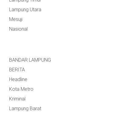
MESUJI
Lampung Utara
DPRD
LAMTIM
Mesuji
PESISIR
BARAT
Nasional
DPRD
LAMPUNG
TULANG
UTARA
BAWANG
BANDAR LAMPUNG
DPRD
TULANG
MESUJI
BAWANG
BERITA
BARAT
Headline
DPRD
PESISIR
WAYKANAN
Kota Metro
BARAT
Kriminal
DPRD
Lampung Barat
TULANG
BAWANG
DPRD