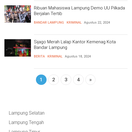
BARAT
DPRD
TANGGAMUS
METRO
Ribuan Mahasiswa Lampung Demo UU Pilkada
Berjalan Tertib
DKI
PRINGSEWU
JAKARTA
DPRD
BANDAR LAMPUNG
KRIMINAL
Agustus 22, 2024
PESAWARAN
LAMPUNG
SELATAN
Sijago Merah Lalap Kantor Kemenag Kota
DPRD
Bandar Lampung
TANGGAMUS
LAMPUNG
BERITA
KRIMINAL
Agustus 18, 2024
TENGAH
DPRD
PRINGSEWU
LAMPUNG
1
2
3
4
»
BARAT
DPRD
LAMSEL
LAMPUNG
TIMUR
DPRD
LAMTENG
Lampung Selatan
LAMPUNG
UTARA
Lampung Tengah
DPRD
LAMBAR
Lampung Timur