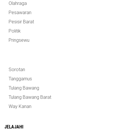
Olahraga
TULANG
BAWANG
Pesawaran
BARAT
Pesisir Barat
DPRD
Politik
WAYKANAN
Pringsewu
INFO
KEBIJAKAN
SOSIAL
PEDOMAN
REDAKSI
TENTANG
PERIKLANAN
PRIVASI
MEDIA
MEDIA
KAMI
SIBER
Sorotan
Tanggamus
Tulang Bawang
Tulang Bawang Barat
Way Kanan
JELAJAHI