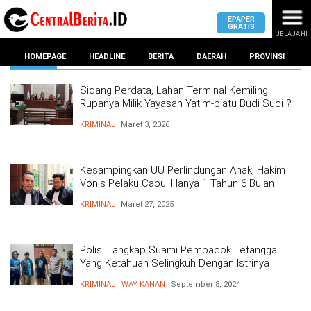
EPAPER
GRATIS
JELAJAHI
KRIMINAL
HOMEPAGE
HEADLINE
BERITA
DAERAH
PROVINSI
Sidang Perdata, Lahan Terminal Kemiling
Rupanya Milik Yayasan Yatim-piatu Budi Suci ?
MASUK
KRIMINAL
Maret 3, 2026
DAERAH
DPRD
PROVINSI
Kesampingkan UU Perlindungan Anak, Hakim
Vonis Pelaku Cabul Hanya 1 Tahun 6 Bulan
KOTA
DPRD
LAMPUNG
KRIMINAL
Maret 27, 2025
BANDAR
PROVINSI
LAMPUNG
SUMSEL
DPRD
Polisi Tangkap Suami Pembacok Tetangga
METRO
KOTA
Yang Ketahuan Selingkuh Dengan Istrinya
BANTEN
BANDAR
LAMPUNG
KRIMINAL
WAY KANAN
September 8, 2024
PESAWARAN
JAWAB