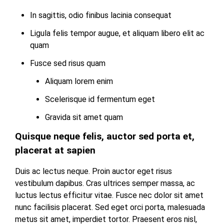
TULANG
In sagittis, odio finibus lacinia consequat
BAWANG
BARAT
Ligula felis tempor augue, et aliquam libero elit ac
quam
DPRD
WAYKANAN
Fusce sed risus quam
Aliquam lorem enim
INFO
KEBIJAKAN
SOSIAL
PEDOMAN
REDAKSI
TENTANG
Scelerisque id fermentum eget
PERIKLANAN
PRIVASI
MEDIA
MEDIA
KAMI
SIBER
Gravida sit amet quam
Quisque neque felis, auctor sed porta et,
placerat at sapien
Duis ac lectus neque. Proin auctor eget risus
vestibulum dapibus. Cras ultrices semper massa, ac
luctus lectus efficitur vitae. Fusce nec dolor sit amet
nunc facilisis placerat. Sed eget orci porta, malesuada
metus sit amet, imperdiet tortor. Praesent eros nisl,