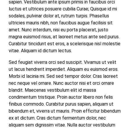
sapien. Vestibulum ante ipsum primis in faucibus orci
luctus et ultrices posuere cubilia Curae; Quisque id mi
sodales, pulvinar dolor at, rutrum turpis. Phasellus
ultricies mauris nibh, non faucibus augue facilisis sit
amet. Nunc interdum, nisi eu porta placerat, justo
magna euismod risus, at laoreet metus ante sed purus.
Curabitur tincidunt est eros, a scelerisque nisl molestie
vitae. Aliquam id dictum lectus.
Sed feugiat viverra orci sed suscipit. Vivamus ut velit
ut lacus hendrerit imperdiet. Aliquam eu euismod eros.
Morbi id lacinia mi. Sed sed tempor dolor. Cras laoreet
nec neque vel ornare. Nunc auctor nisi et orci ornare
blandit. Maecenas vestibulum elit id massa
condimentum tristique. Proin auctor libero non felis
finibus commodo. Curabitur purus sapien, aliquam ut
bibendum et, viverra ut mauris. Proin efficitur bibendum
ex at dictum. Cras dictum fermentum dolor, nec
aliquam sem dignissim vitae. Nulla auctor vestibulum