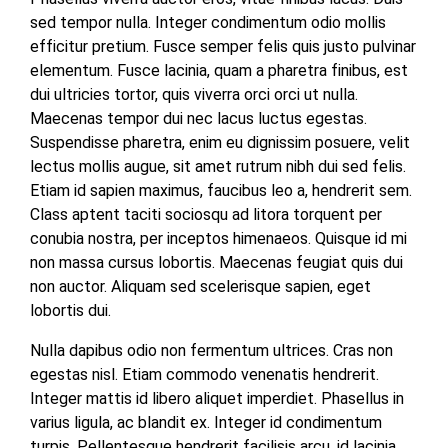
sed tempor nulla. Integer condimentum odio mollis
efficitur pretium. Fusce semper felis quis justo pulvinar
elementum. Fusce lacinia, quam a pharetra finibus, est
dui ultricies tortor, quis viverra orci orci ut nulla.
Maecenas tempor dui nec lacus luctus egestas.
Suspendisse pharetra, enim eu dignissim posuere, velit
lectus mollis augue, sit amet rutrum nibh dui sed felis.
Etiam id sapien maximus, faucibus leo a, hendrerit sem.
Class aptent taciti sociosqu ad litora torquent per
conubia nostra, per inceptos himenaeos. Quisque id mi
non massa cursus lobortis. Maecenas feugiat quis dui
non auctor. Aliquam sed scelerisque sapien, eget
lobortis dui.
Nulla dapibus odio non fermentum ultrices. Cras non
egestas nisl. Etiam commodo venenatis hendrerit.
Integer mattis id libero aliquet imperdiet. Phasellus in
varius ligula, ac blandit ex. Integer id condimentum
turpis. Pellentesque hendrerit facilisis arcu, id lacinia