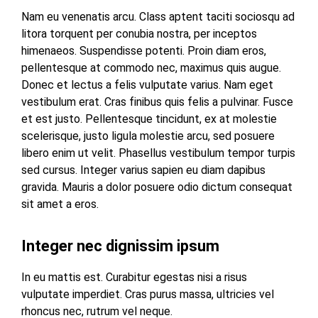
MESUJI
Nam eu venenatis arcu. Class aptent taciti sociosqu ad
DPRD
litora torquent per conubia nostra, per inceptos
LAMTIM
PESISIR
himenaeos. Suspendisse potenti. Proin diam eros,
BARAT
pellentesque at commodo nec, maximus quis augue.
DPRD
Donec et lectus a felis vulputate varius. Nam eget
LAMPUNG
TULANG
vestibulum erat. Cras finibus quis felis a pulvinar. Fusce
UTARA
BAWANG
et est justo. Pellentesque tincidunt, ex at molestie
scelerisque, justo ligula molestie arcu, sed posuere
DPRD
TULANG
libero enim ut velit. Phasellus vestibulum tempor turpis
MESUJI
BAWANG
sed cursus. Integer varius sapien eu diam dapibus
BARAT
gravida. Mauris a dolor posuere odio dictum consequat
DPRD
sit amet a eros.
PESISIR
WAYKANAN
BARAT
Integer nec dignissim ipsum
DPRD
TULANG
In eu mattis est. Curabitur egestas nisi a risus
BAWANG
vulputate imperdiet. Cras purus massa, ultricies vel
rhoncus nec, rutrum vel neque.
DPRD