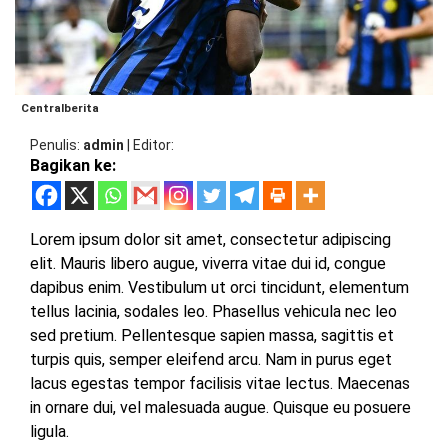
BARAT
DPRD
TANGGAMUS
METRO
DKI
PRINGSEWU
JAKARTA
DPRD
PESAWARAN
Centralberita
LAMPUNG
SELATAN
Penulis
admin
|
Editor
DPRD
Bagikan ke:
TANGGAMUS
LAMPUNG
TENGAH
DPRD
PRINGSEWU
Lorem ipsum dolor sit amet, consectetur adipiscing
LAMPUNG
elit. Mauris libero augue, viverra vitae dui id, congue
BARAT
DPRD
dapibus enim. Vestibulum ut orci tincidunt, elementum
LAMSEL
tellus lacinia, sodales leo. Phasellus vehicula nec leo
LAMPUNG
sed pretium. Pellentesque sapien massa, sagittis et
TIMUR
DPRD
turpis quis, semper eleifend arcu. Nam in purus eget
LAMTENG
lacus egestas tempor facilisis vitae lectus. Maecenas
LAMPUNG
in ornare dui, vel malesuada augue. Quisque eu posuere
UTARA
DPRD
ligula.
LAMBAR