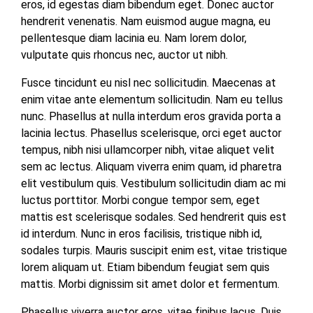
eros, id egestas diam bibendum eget. Donec auctor
hendrerit venenatis. Nam euismod augue magna, eu
pellentesque diam lacinia eu. Nam lorem dolor,
vulputate quis rhoncus nec, auctor ut nibh.
Fusce tincidunt eu nisl nec sollicitudin. Maecenas at
enim vitae ante elementum sollicitudin. Nam eu tellus
nunc. Phasellus at nulla interdum eros gravida porta a
lacinia lectus. Phasellus scelerisque, orci eget auctor
tempus, nibh nisi ullamcorper nibh, vitae aliquet velit
sem ac lectus. Aliquam viverra enim quam, id pharetra
elit vestibulum quis. Vestibulum sollicitudin diam ac mi
luctus porttitor. Morbi congue tempor sem, eget
mattis est scelerisque sodales. Sed hendrerit quis est
id interdum. Nunc in eros facilisis, tristique nibh id,
sodales turpis. Mauris suscipit enim est, vitae tristique
lorem aliquam ut. Etiam bibendum feugiat sem quis
mattis. Morbi dignissim sit amet dolor et fermentum.
Phasellus viverra auctor eros, vitae finibus lacus. Duis