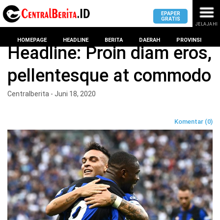
EPAPER
GRATIS
JELAJAHI
Home
BERITA
HOMEPAGE
HEADLINE
BERITA
DAERAH
PROVINSI
Headline: Proin diam eros,
pellentesque at commodo
MASUK
Centralberita - Juni 18, 2020
DAERAH
DPRD
PROVINSI
Komentar (0)
KOTA
DPRD
LAMPUNG
BANDAR
PROVINSI
LAMPUNG
SUMSEL
DPRD
METRO
KOTA
BANTEN
BANDAR
LAMPUNG
PESAWARAN
JAWAB