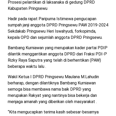
Prosesi pelantikan di laksanaka di gedung DPRD
MESUJI
Kabupaten Pringsewu
DPRD
LAMTIM
PESISIR
Hadir pada rapat Paripurna Istimewa pengucapan
BARAT
sumpah janji anggota DPRD Pringsewu PAW 2019-2024
DPRD
Sekdakab Pringsewu Heri Iswahyudi, forkopimda,
LAMPUNG
TULANG
kepala OPD dan sejumlah anggota DPRD Pringsewu.
UTARA
BAWANG
Bambang Kurniawan yang merupakan kader partai PDIP
DPRD
TULANG
dilantik menggantikan anggota DPRD dari Fraksi PDI-P
MESUJI
BAWANG
Rizky Raya Saputra yang telah di berhentikan (PAW)
BARAT
beberapa waktu lalu .
DPRD
PESISIR
WAYKANAN
Wakil Ketua I DPRD Pringsewu Maulana M.Lahudin
BARAT
berharap, dengan dilantiknya Bambang Kurniawan
semoga bisa membawa nama baik DPRD yang
DPRD
merupakan Rakyat yang nantinya bisa bekerja dan
TULANG
menjaga amanah yang diberikan oleh masyarakat .
BAWANG
“Kita mengucapkan terima kasih sebesar-besarnya
DPRD