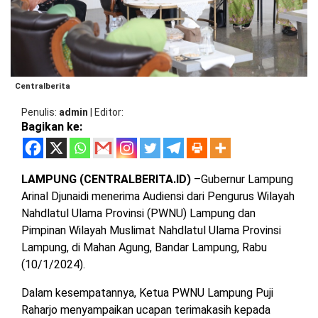
BARAT
DPRD
TANGGAMUS
METRO
DKI
PRINGSEWU
JAKARTA
DPRD
PESAWARAN
LAMPUNG
Centralberita
SELATAN
DPRD
Penulis
admin
|
Editor
TANGGAMUS
Bagikan ke:
LAMPUNG
TENGAH
DPRD
PRINGSEWU
LAMPUNG (CENTRALBERITA.ID)
–Gubernur Lampung
LAMPUNG
Arinal Djunaidi menerima Audiensi dari Pengurus Wilayah
BARAT
DPRD
Nahdlatul Ulama Provinsi (PWNU) Lampung dan
LAMSEL
Pimpinan Wilayah Muslimat Nahdlatul Ulama Provinsi
LAMPUNG
TIMUR
Lampung, di Mahan Agung, Bandar Lampung, Rabu
DPRD
LAMTENG
(10/1/2024).
LAMPUNG
Dalam kesempatannya, Ketua PWNU Lampung Puji
UTARA
DPRD
Raharjo menyampaikan ucapan terimakasih kepada
LAMBAR