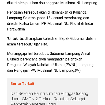
diikuti oleh puluhan ribu anggota Muslimat NU Lampung.
TULANG
BAWANG
Pengajian tersebut akan dilaksanakan di Kalianda
BARAT
Lampung Selatan, pada 12 Januari mendatang dan
dihadiri Ketua Umum PP Muslimat NU, Khofifah Indar
DPRD
WAYKANAN
Parawansa.
“Untuk itu, diharapkan kehadiran Bapak Gubernur dalam
acara tersebut,” ujar Fita.
INFO
KEBIJAKAN
SOSIAL
PEDOMAN
REDAKSI
TENTANG
PERIKLANAN
PRIVASI
MEDIA
MEDIA
KAMI
Menanggapi hal tersebut, Gubernur Lampung Arinal
SIBER
Djunaidi berencana akan menghadiri pelantikan
Pengurus Wilayah Nahdlatul Ulama (PWNU) Lampung
dan Pengajian PW Muslimat NU Lampung.(*/)
Berita Terkait
Dari Sekolah Paling Diminati Hingga Gudang
Juara, SMPN 2 Perkuat Reputasi Sebagai
Pencetak Generasi Unggul