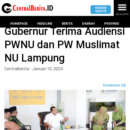
EPAPER
GRATIS
JELAJAHI
Home
Headline
HOMEPAGE
HEADLINE
BERITA
DAERAH
PROVINSI
Gubernur Terima Audiensi
PWNU dan PW Muslimat
MASUK
NU Lampung
DAERAH
DPRD
PROVINSI
Centralberita - Januari 10, 2024
KOTA
DPRD
LAMPUNG
Komentar (0)
BANDAR
PROVINSI
LAMPUNG
SUMSEL
DPRD
METRO
KOTA
BANTEN
BANDAR
LAMPUNG
PESAWARAN
JAWAB