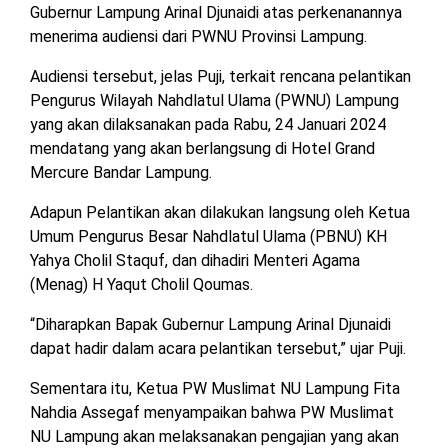
Gubernur Lampung Arinal Djunaidi atas perkenanannya
MESUJI
menerima audiensi dari PWNU Provinsi Lampung.
DPRD
LAMTIM
PESISIR
Audiensi tersebut, jelas Puji, terkait rencana pelantikan
BARAT
Pengurus Wilayah Nahdlatul Ulama (PWNU) Lampung
DPRD
yang akan dilaksanakan pada Rabu, 24 Januari 2024
LAMPUNG
TULANG
mendatang yang akan berlangsung di Hotel Grand
UTARA
BAWANG
Mercure Bandar Lampung.
DPRD
TULANG
Adapun Pelantikan akan dilakukan langsung oleh Ketua
MESUJI
BAWANG
Umum Pengurus Besar Nahdlatul Ulama (PBNU) KH
BARAT
Yahya Cholil Staquf, dan dihadiri Menteri Agama
DPRD
(Menag) H Yaqut Cholil Qoumas.
PESISIR
WAYKANAN
BARAT
“Diharapkan Bapak Gubernur Lampung Arinal Djunaidi
dapat hadir dalam acara pelantikan tersebut,” ujar Puji.
DPRD
TULANG
Sementara itu, Ketua PW Muslimat NU Lampung Fita
BAWANG
Nahdia Assegaf menyampaikan bahwa PW Muslimat
NU Lampung akan melaksanakan pengajian yang akan
DPRD