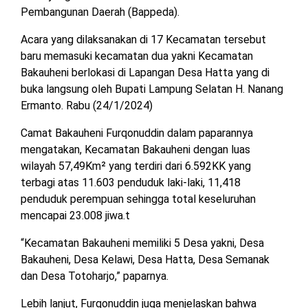
Pembangunan Daerah (Bappeda).
MESUJI
DPRD
Acara yang dilaksanakan di 17 Kecamatan tersebut
LAMTIM
PESISIR
baru memasuki kecamatan dua yakni Kecamatan
BARAT
Bakauheni berlokasi di Lapangan Desa Hatta yang di
DPRD
buka langsung oleh Bupati Lampung Selatan H. Nanang
LAMPUNG
TULANG
UTARA
Ermanto. Rabu (24/1/2024)
BAWANG
Camat Bakauheni Furqonuddin dalam paparannya
DPRD
TULANG
mengatakan, Kecamatan Bakauheni dengan luas
MESUJI
BAWANG
wilayah 57,49Km² yang terdiri dari 6.592KK yang
BARAT
terbagi atas 11.603 penduduk laki-laki, 11,418
DPRD
PESISIR
penduduk perempuan sehingga total keseluruhan
WAYKANAN
BARAT
mencapai 23.008 jiwa.t
“Kecamatan Bakauheni memiliki 5 Desa yakni, Desa
DPRD
TULANG
Bakauheni, Desa Kelawi, Desa Hatta, Desa Semanak
BAWANG
dan Desa Totoharjo,” paparnya.
Lebih lanjut, Furqonuddin juga menjelaskan bahwa
DPRD