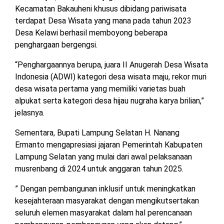
TULANG
Kecamatan Bakauheni khusus dibidang pariwisata
BAWANG
terdapat Desa Wisata yang mana pada tahun 2023
BARAT
Desa Kelawi berhasil memboyong beberapa
penghargaan bergengsi.
DPRD
WAYKANAN
“Penghargaannya berupa, juara II Anugerah Desa Wisata
Indonesia (ADWI) kategori desa wisata maju, rekor muri
desa wisata pertama yang memiliki varietas buah
INFO
KEBIJAKAN
SOSIAL
PEDOMAN
REDAKSI
TENTANG
alpukat serta kategori desa hijau nugraha karya brilian,”
PERIKLANAN
PRIVASI
MEDIA
MEDIA
KAMI
jelasnya.
SIBER
Sementara, Bupati Lampung Selatan H. Nanang
Ermanto mengapresiasi jajaran Pemerintah Kabupaten
Lampung Selatan yang mulai dari awal pelaksanaan
musrenbang di 2024 untuk anggaran tahun 2025.
” Dengan pembangunan inklusif untuk meningkatkan
kesejahteraan masyarakat dengan mengikutsertakan
seluruh elemen masyarakat dalam hal perencanaan