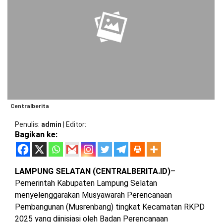
BARAT
DPRD
TANGGAMUS
METRO
DKI
PRINGSEWU
JAKARTA
DPRD
PESAWARAN
LAMPUNG
SELATAN
DPRD
TANGGAMUS
LAMPUNG
TENGAH
DPRD
Centralberita
PRINGSEWU
Penulis
admin
|
Editor
LAMPUNG
Bagikan ke:
BARAT
DPRD
LAMSEL
LAMPUNG
LAMPUNG SELATAN (CENTRALBERITA.ID)
–
TIMUR
DPRD
Pemerintah Kabupaten Lampung Selatan
LAMTENG
menyelenggarakan Musyawarah Perencanaan
LAMPUNG
UTARA
Pembangunan (Musrenbang) tingkat Kecamatan RKPD
DPRD
2025 yang diinisiasi oleh Badan Perencanaan
LAMBAR