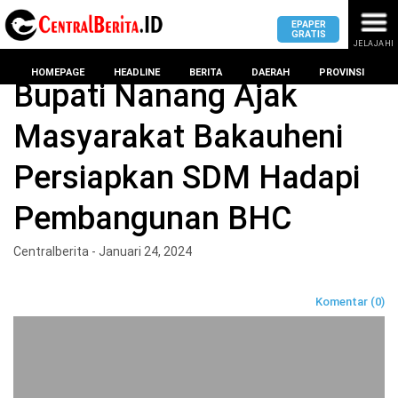
EPAPER
GRATIS
JELAJAHI
Home
Lampung Selatan
HOMEPAGE
HEADLINE
BERITA
DAERAH
PROVINSI
Bupati Nanang Ajak
Masyarakat Bakauheni
MASUK
Persiapkan SDM Hadapi
DAERAH
DPRD
PROVINSI
Pembangunan BHC
KOTA
DPRD
LAMPUNG
Centralberita - Januari 24, 2024
BANDAR
PROVINSI
LAMPUNG
SUMSEL
Komentar (0)
DPRD
METRO
KOTA
BANTEN
BANDAR
LAMPUNG
PESAWARAN
JAWAB