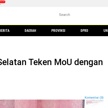
L
BERITA
DAERAH
PROVINSI
DPRD
UN
elatan Teken MoU dengan
Komentar (0)