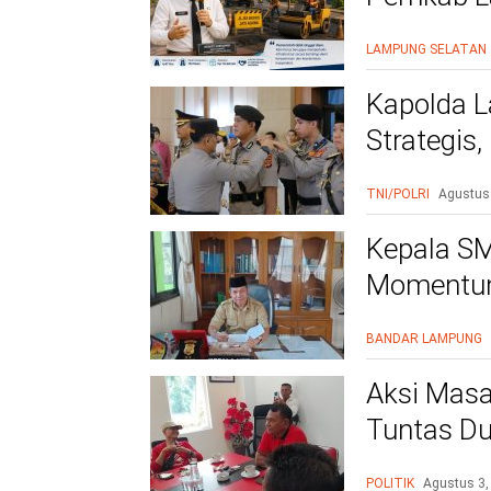
Warga Le
LAMPUNG SELATAN
Kapolda L
Strategis
Polri Presi
TNI/POLRI
Agustus
Kepala SM
Momentum
BANDAR LAMPUNG
Aksi Masa
Tuntas Du
PAC
POLITIK
Agustus 3,