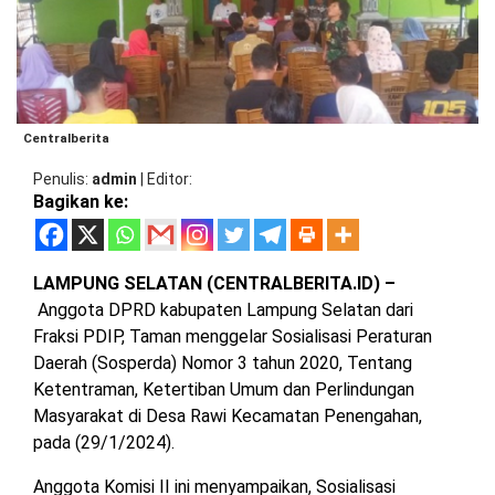
BARAT
DPRD
TANGGAMUS
METRO
DKI
PRINGSEWU
JAKARTA
DPRD
PESAWARAN
LAMPUNG
Centralberita
SELATAN
DPRD
Penulis
admin
|
Editor
TANGGAMUS
Bagikan ke:
LAMPUNG
TENGAH
DPRD
PRINGSEWU
LAMPUNG SELATAN (CENTRALBERITA.ID) –
LAMPUNG
BARAT
Anggota DPRD kabupaten Lampung Selatan dari
DPRD
LAMSEL
Fraksi PDIP, Taman menggelar Sosialisasi Peraturan
LAMPUNG
Daerah (Sosperda) Nomor 3 tahun 2020, Tentang
TIMUR
Ketentraman, Ketertiban Umum dan Perlindungan
DPRD
LAMTENG
Masyarakat di Desa Rawi Kecamatan Penengahan,
LAMPUNG
pada (29/1/2024).
UTARA
DPRD
Anggota Komisi II ini menyampaikan, Sosialisasi
LAMBAR