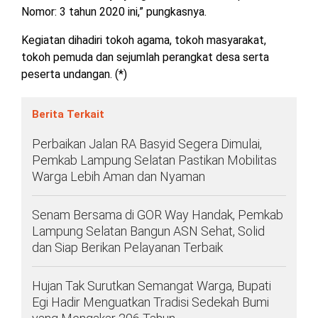
TULANG
Nomor: 3 tahun 2020 ini,” pungkasnya.
BAWANG
BARAT
Kegiatan dihadiri tokoh agama, tokoh masyarakat,
tokoh pemuda dan sejumlah perangkat desa serta
DPRD
peserta undangan. (*)
WAYKANAN
Berita Terkait
INFO
KEBIJAKAN
SOSIAL
PEDOMAN
REDAKSI
TENTANG
Perbaikan Jalan RA Basyid Segera Dimulai,
PERIKLANAN
PRIVASI
MEDIA
MEDIA
KAMI
Pemkab Lampung Selatan Pastikan Mobilitas
SIBER
Warga Lebih Aman dan Nyaman
Senam Bersama di GOR Way Handak, Pemkab
Lampung Selatan Bangun ASN Sehat, Solid
dan Siap Berikan Pelayanan Terbaik
Hujan Tak Surutkan Semangat Warga, Bupati
Egi Hadir Menguatkan Tradisi Sedekah Bumi