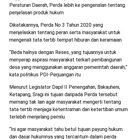
Peraturan Daerah, Perda lebih ke pengenalan tentang
MESUJI
penjelasan produk hukum.
DPRD
LAMTIM
PESISIR
Dikatakannya, Perda No 3 Tahun 2020 yang
BARAT
menjelaskan tentang peran serta masyarakat untuk
DPRD
mengenali tata tertib tempat hiburan dan keramaian.
LAMPUNG
TULANG
UTARA
BAWANG
“Beda halnya dengan Reses, yang tujuannya untuk
menyerap aspirasi masyarakat terkait pembangunan
DPRD
TULANG
desa yang menggunakan anggaran pemerintah daerah,”
MESUJI
BAWANG
kata politikus PDI-Perjuangan itu.
BARAT
DPRD
Menurut Legislator Dapil II Penengahan, Bakauheni,
PESISIR
WAYKANAN
Ketapang, Sragi ini tujuan daripada Perda tersebut
BARAT
memang tak lain agar masyarakat mengerti tentang
tata tertib menjaga ketentraman dan ketertiban umum
DPRD
TULANG
terlebih menjelang pemilu.
BAWANG
“Ini agar masyarakat tahu betul tujuan payung hukum
dan dasar hukumnya yang tercantum dalam perda
DPRD