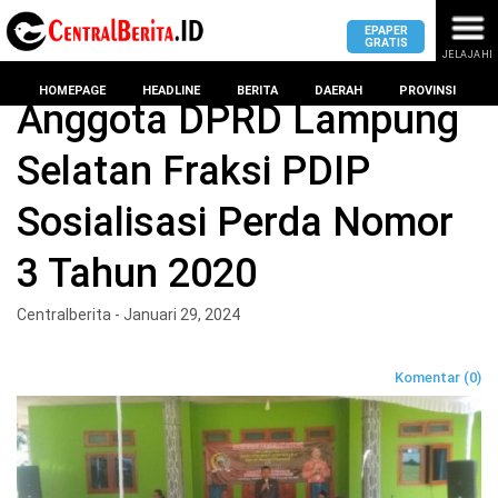
EPAPER
GRATIS
JELAJAHI
Home
Lampung Selatan
HOMEPAGE
HEADLINE
BERITA
DAERAH
PROVINSI
Anggota DPRD Lampung
Selatan Fraksi PDIP
MASUK
Sosialisasi Perda Nomor
DAERAH
DPRD
PROVINSI
3 Tahun 2020
KOTA
DPRD
LAMPUNG
Centralberita - Januari 29, 2024
BANDAR
PROVINSI
LAMPUNG
SUMSEL
Komentar (0)
DPRD
METRO
KOTA
BANTEN
BANDAR
LAMPUNG
PESAWARAN
JAWAB