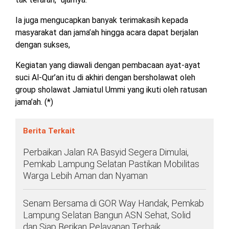
TULANG
BAWANG
Ia juga mengucapkan banyak terimakasih kepada
BARAT
masyarakat dan jama’ah hingga acara dapat berjalan
dengan sukses,
DPRD
WAYKANAN
Kegiatan yang diawali dengan pembacaan ayat-ayat
suci Al-Qur’an itu di akhiri dengan bersholawat oleh
group sholawat Jamiatul Ummi yang ikuti oleh ratusan
INFO
KEBIJAKAN
SOSIAL
PEDOMAN
REDAKSI
TENTANG
jama’ah. (*)
PERIKLANAN
PRIVASI
MEDIA
MEDIA
KAMI
SIBER
Berita Terkait
Perbaikan Jalan RA Basyid Segera Dimulai,
Pemkab Lampung Selatan Pastikan Mobilitas
Warga Lebih Aman dan Nyaman
Senam Bersama di GOR Way Handak, Pemkab
Lampung Selatan Bangun ASN Sehat, Solid
dan Siap Berikan Pelayanan Terbaik