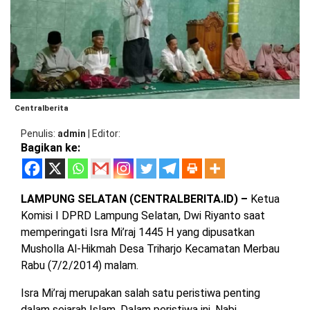
BARAT
DPRD
TANGGAMUS
METRO
DKI
PRINGSEWU
JAKARTA
DPRD
PESAWARAN
LAMPUNG
SELATAN
DPRD
Centralberita
TANGGAMUS
LAMPUNG
Penulis
admin
|
Editor
TENGAH
Bagikan ke:
DPRD
PRINGSEWU
LAMPUNG
BARAT
DPRD
LAMPUNG SELATAN (CENTRALBERITA.ID) –
Ketua
LAMSEL
Komisi I DPRD Lampung Selatan, Dwi Riyanto saat
LAMPUNG
memperingati Isra Mi’raj 1445 H yang dipusatkan
TIMUR
DPRD
Musholla Al-Hikmah Desa Triharjo Kecamatan Merbau
LAMTENG
Rabu (7/2/2014) malam.
LAMPUNG
UTARA
DPRD
Isra Mi’raj merupakan salah satu peristiwa penting
LAMBAR
dalam sejarah Islam. Dalam peristiwa ini, Nabi