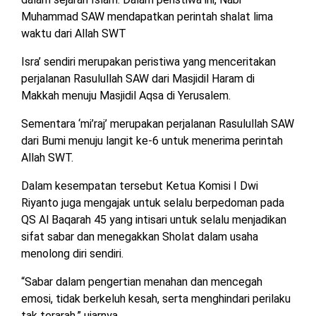
MESUJI
Muhammad SAW mendapatkan perintah shalat lima
DPRD
waktu dari Allah SWT
LAMTIM
PESISIR
BARAT
Isra’ sendiri merupakan peristiwa yang menceritakan
perjalanan Rasulullah SAW dari Masjidil Haram di
DPRD
LAMPUNG
Makkah menuju Masjidil Aqsa di Yerusalem.
TULANG
UTARA
BAWANG
Sementara ‘mi’raj’ merupakan perjalanan Rasulullah SAW
dari Bumi menuju langit ke-6 untuk menerima perintah
DPRD
TULANG
MESUJI
Allah SWT.
BAWANG
BARAT
Dalam kesempatan tersebut Ketua Komisi I Dwi
DPRD
Riyanto juga mengajak untuk selalu berpedoman pada
PESISIR
WAYKANAN
BARAT
QS Al Baqarah 45 yang intisari untuk selalu menjadikan
sifat sabar dan menegakkan Sholat dalam usaha
DPRD
menolong diri sendiri.
TULANG
BAWANG
“Sabar dalam pengertian menahan dan mencegah
emosi, tidak berkeluh kesah, serta menghindari perilaku
DPRD
tak terarah,” ujarnya.