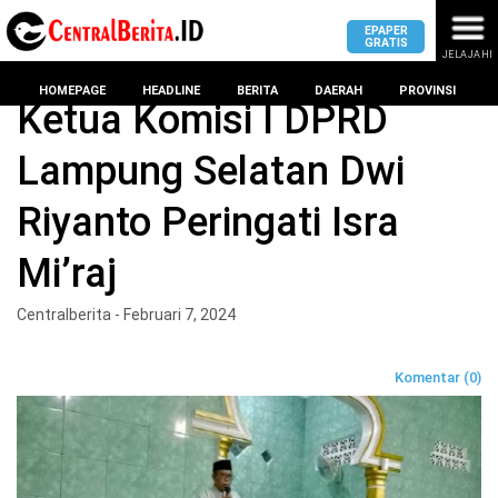
EPAPER
GRATIS
JELAJAHI
Home
Lampung Selatan
HOMEPAGE
HEADLINE
BERITA
DAERAH
PROVINSI
Ketua Komisi I DPRD
Lampung Selatan Dwi
MASUK
Riyanto Peringati Isra
DAERAH
DPRD
PROVINSI
Mi’raj
KOTA
DPRD
LAMPUNG
Centralberita - Februari 7, 2024
BANDAR
PROVINSI
LAMPUNG
SUMSEL
Komentar (0)
DPRD
METRO
KOTA
BANTEN
BANDAR
LAMPUNG
PESAWARAN
JAWAB