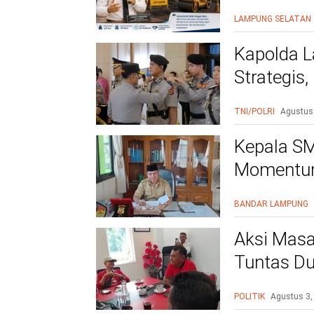
Warga Le
LAMPUNG SELATAN
Kapolda L
Strategis
Polri Presi
TNI/POLRI
Agustus
Kepala SM
Momentum
BANDAR LAMPUNG
Aksi Masa
Tuntas Du
PAC
POLITIK
Agustus 3,