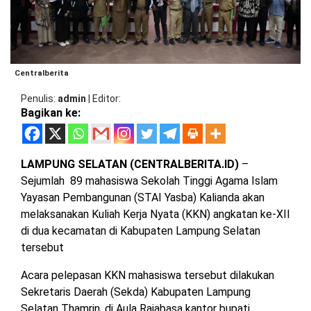
BARAT
DPRD
TANGGAMUS
METRO
DKI
PRINGSEWU
JAKARTA
DPRD
PESAWARAN
Centralberita
LAMPUNG
SELATAN
Penulis
admin
|
Editor
DPRD
Bagikan ke:
TANGGAMUS
LAMPUNG
TENGAH
DPRD
PRINGSEWU
LAMPUNG SELATAN (CENTRALBERITA.ID)
–
LAMPUNG
Sejumlah 89 mahasiswa Sekolah Tinggi Agama Islam
BARAT
Yayasan Pembangunan (STAI Yasba) Kalianda akan
DPRD
LAMSEL
melaksanakan Kuliah Kerja Nyata (KKN) angkatan ke-XII
LAMPUNG
di dua kecamatan di Kabupaten Lampung Selatan
TIMUR
DPRD
tersebut
LAMTENG
Acara pelepasan KKN mahasiswa tersebut dilakukan
LAMPUNG
UTARA
Sekretaris Daerah (Sekda) Kabupaten Lampung
DPRD
LAMBAR
Selatan Thamrin, di Aula Rajabasa kantor bupati