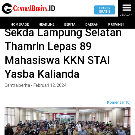
EPAPER
GRATIS
JELAJAHI
Home
Lampung Selatan
HOMEPAGE
HEADLINE
BERITA
DAERAH
PROVINSI
Sekda Lampung Selatan
Thamrin Lepas 89
MASUK
Mahasiswa KKN STAI
DAERAH
DPRD
PROVINSI
Yasba Kalianda
KOTA
DPRD
LAMPUNG
Centralberita - Februari 12, 2024
BANDAR
PROVINSI
LAMPUNG
SUMSEL
Komentar (0)
DPRD
METRO
KOTA
BANTEN
BANDAR
LAMPUNG
PESAWARAN
JAWAB