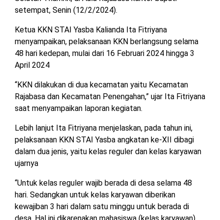
MESUJI
setempat, Senin (12/2/2024).
DPRD
Ketua KKN STAI Yasba Kalianda Ita Fitriyana
LAMTIM
PESISIR
menyampaikan, pelaksanaan KKN berlangsung selama
BARAT
48 hari kedepan, mulai dari 16 Februari 2024 hingga 3
DPRD
LAMPUNG
April 2024
TULANG
UTARA
BAWANG
“KKN dilakukan di dua kecamatan yaitu Kecamatan
Rajabasa dan Kecamatan Penengahan,” ujar Ita Fitriyana
DPRD
TULANG
MESUJI
saat menyampaikan laporan kegiatan.
BAWANG
BARAT
Lebih lanjut Ita Fitriyana menjelaskan, pada tahun ini,
DPRD
pelaksanaan KKN STAI Yasba angkatan ke-XII dibagi
PESISIR
WAYKANAN
BARAT
dalam dua jenis, yaitu kelas reguler dan kelas karyawan
ujarnya
DPRD
“Untuk kelas reguler wajib berada di desa selama 48
TULANG
BAWANG
hari. Sedangkan untuk kelas karyawan diberikan
kewajiban 3 hari dalam satu minggu untuk berada di
desa. Hal ini dikarenakan mahasiswa (kelas karyawan)
DPRD