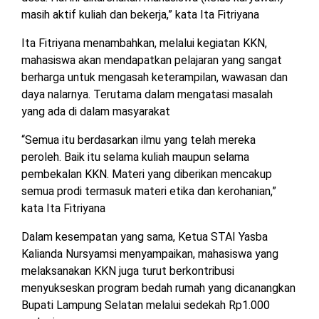
TULANG
masih aktif kuliah dan bekerja,” kata Ita Fitriyana
BAWANG
BARAT
Ita Fitriyana menambahkan, melalui kegiatan KKN,
mahasiswa akan mendapatkan pelajaran yang sangat
DPRD
berharga untuk mengasah keterampilan, wawasan dan
WAYKANAN
daya nalarnya. Terutama dalam mengatasi masalah
yang ada di dalam masyarakat
INFO
KEBIJAKAN
SOSIAL
PEDOMAN
REDAKSI
TENTANG
“Semua itu berdasarkan ilmu yang telah mereka
PERIKLANAN
PRIVASI
MEDIA
MEDIA
KAMI
peroleh. Baik itu selama kuliah maupun selama
SIBER
pembekalan KKN. Materi yang diberikan mencakup
semua prodi termasuk materi etika dan kerohanian,”
kata Ita Fitriyana
Dalam kesempatan yang sama, Ketua STAI Yasba
Kalianda Nursyamsi menyampaikan, mahasiswa yang
melaksanakan KKN juga turut berkontribusi
menyukseskan program bedah rumah yang dicanangkan
Bupati Lampung Selatan melalui sedekah Rp1.000