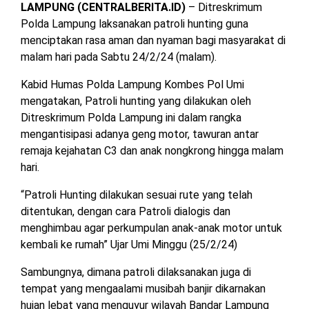
LAMPUNG (CENTRALBERITA.ID)
– Ditreskrimum
MESUJI
Polda Lampung laksanakan patroli hunting guna
DPRD
menciptakan rasa aman dan nyaman bagi masyarakat di
LAMTIM
PESISIR
malam hari pada Sabtu 24/2/24 (malam).
BARAT
DPRD
Kabid Humas Polda Lampung Kombes Pol Umi
LAMPUNG
TULANG
mengatakan, Patroli hunting yang dilakukan oleh
UTARA
BAWANG
Ditreskrimum Polda Lampung ini dalam rangka
mengantisipasi adanya geng motor, tawuran antar
DPRD
TULANG
remaja kejahatan C3 dan anak nongkrong hingga malam
MESUJI
BAWANG
hari.
BARAT
DPRD
“Patroli Hunting dilakukan sesuai rute yang telah
PESISIR
WAYKANAN
ditentukan, dengan cara Patroli dialogis dan
BARAT
menghimbau agar perkumpulan anak-anak motor untuk
kembali ke rumah” Ujar Umi Minggu (25/2/24)
DPRD
TULANG
Sambungnya, dimana patroli dilaksanakan juga di
BAWANG
tempat yang mengaalami musibah banjir dikarnakan
hujan lebat yang menguyur wilayah Bandar Lampung
DPRD