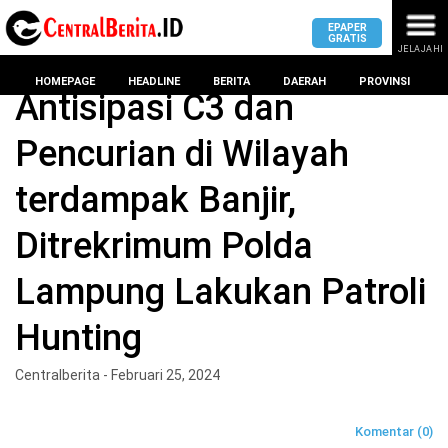
EPAPER
GRATIS
JELAJAHI
Home
BERITA
HOMEPAGE
HEADLINE
BERITA
DAERAH
PROVINSI
Antisipasi C3 dan
Pencurian di Wilayah
MASUK
terdampak Banjir,
DAERAH
DPRD
PROVINSI
Ditrekrimum Polda
KOTA
DPRD
LAMPUNG
Lampung Lakukan Patroli
BANDAR
PROVINSI
LAMPUNG
Hunting
SUMSEL
DPRD
METRO
KOTA
Centralberita - Februari 25, 2024
BANTEN
BANDAR
LAMPUNG
PESAWARAN
JAWAB
Komentar (0)