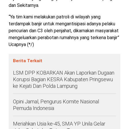
TULANG
dan Sekitarnya.
BAWANG
BARAT
“Ya tim kami melakukan patroli di wilayah yang
terdampak banjir untuk mengantisipasi adanya pelaku
DPRD
pencurian dan C3 oleh penjahat, dikarnakan masyarakat
WAYKANAN
mengeluarkan perabotan rumahnya yang terkena banjir”
Ucapnya (*/)
INFO
KEBIJAKAN
SOSIAL
PEDOMAN
REDAKSI
TENTANG
Berita Terkait
PERIKLANAN
PRIVASI
MEDIA
MEDIA
KAMI
SIBER
LSM DPP KOBARKAN Akan Laporkan Dugaan
Korupsi Bagian KESRA Kabupaten Pringsewu
ke Kejati Dan Polda Lampung
Opini Jamal, Pengurus Komite Nasional
Pemuda Indonesia
Meriahkan Usia ke-45, SMA YP Unila Gelar