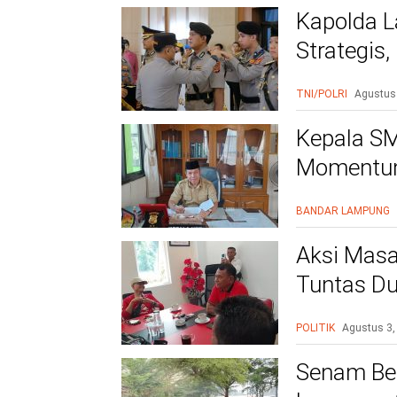
Kapolda L
Strategis
Polri Presi
TNI/POLRI
Agustus
Kepala SM
Momentum
BANDAR LAMPUNG
Aksi Masa
Tuntas Du
PAC
POLITIK
Agustus 3,
Senam Be