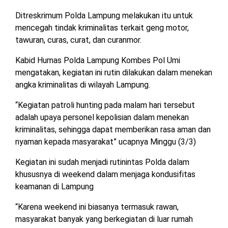
MESUJI
Ditreskrimum Polda Lampung melakukan itu untuk
DPRD
mencegah tindak kriminalitas terkait geng motor,
LAMTIM
PESISIR
tawuran, curas, curat, dan curanmor.
BARAT
DPRD
Kabid Humas Polda Lampung Kombes Pol Umi
LAMPUNG
TULANG
mengatakan, kegiatan ini rutin dilakukan dalam menekan
UTARA
BAWANG
angka kriminalitas di wilayah Lampung.
DPRD
TULANG
“Kegiatan patroli hunting pada malam hari tersebut
MESUJI
BAWANG
adalah upaya personel kepolisian dalam menekan
BARAT
kriminalitas, sehingga dapat memberikan rasa aman dan
DPRD
nyaman kepada masyarakat” ucapnya Minggu (3/3)
PESISIR
WAYKANAN
BARAT
Kegiatan ini sudah menjadi rutinintas Polda dalam
khususnya di weekend dalam menjaga kondusifitas
DPRD
keamanan di Lampung
TULANG
BAWANG
“Karena weekend ini biasanya termasuk rawan,
masyarakat banyak yang berkegiatan di luar rumah
DPRD