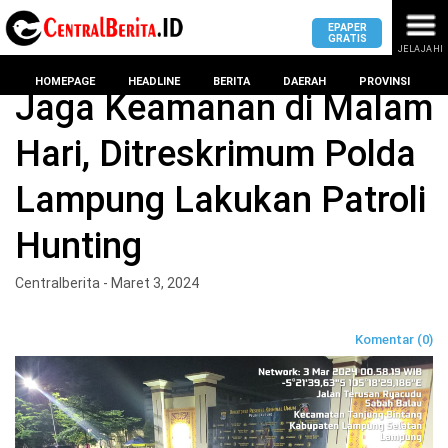
EPAPER
GRATIS
JELAJAHI
Home
BERITA
HOMEPAGE
HEADLINE
BERITA
DAERAH
PROVINSI
Jaga Keamanan di Malam
Hari, Ditreskrimum Polda
MASUK
Lampung Lakukan Patroli
DAERAH
DPRD
PROVINSI
Hunting
KOTA
DPRD
LAMPUNG
Centralberita - Maret 3, 2024
BANDAR
PROVINSI
LAMPUNG
SUMSEL
Komentar (0)
DPRD
METRO
KOTA
BANTEN
BANDAR
LAMPUNG
PESAWARAN
JAWAB