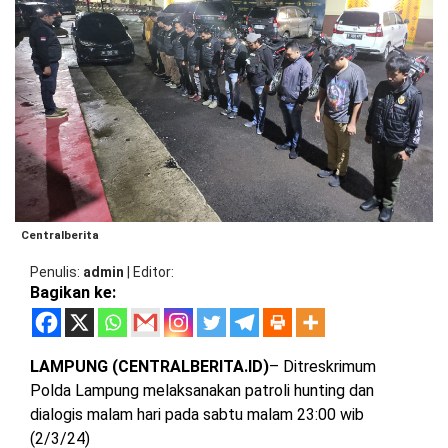
BARAT
DPRD
TANGGAMUS
METRO
DKI
PRINGSEWU
JAKARTA
DPRD
PESAWARAN
LAMPUNG
SELATAN
DPRD
TANGGAMUS
LAMPUNG
TENGAH
DPRD
PRINGSEWU
Centralberita
LAMPUNG
Penulis
admin
|
Editor
BARAT
DPRD
Bagikan ke:
LAMSEL
LAMPUNG
TIMUR
DPRD
LAMPUNG (CENTRALBERITA.ID)
– Ditreskrimum
LAMTENG
Polda Lampung melaksanakan patroli hunting dan
LAMPUNG
dialogis malam hari pada sabtu malam 23:00 wib
UTARA
DPRD
(2/3/24)
LAMBAR