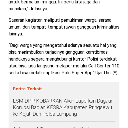
untuk bermalam minggu. Ini perlu kita jaga dan
TULANG
amankan,” Jelasnya
BAWANG
BARAT
Sasaran kegiatan meliputi pemukiman warga, sarana
umum, dan tempat-tempat rawan gangguan kriminalitas
DPRD
lainnya.
WAYKANAN
“Bagi warga yang mengetahui adanya sesuatu hal yang
bisa menimbulkan terjadinya gangguan kamtibmas,
INFO
KEBIJAKAN
SOSIAL
PEDOMAN
REDAKSI
TENTANG
hendaknya segera menghubungi kantor Polisi terdekat
PERIKLANAN
PRIVASI
MEDIA
MEDIA
KAMI
atau bisa juga langsung melapor melalui Call Center 110
SIBER
serta bisa melallui aplikasi Polri Super App” Ujar Umi (*)
Berita Terkait
LSM DPP KOBARKAN Akan Laporkan Dugaan
Korupsi Bagian KESRA Kabupaten Pringsewu
ke Kejati Dan Polda Lampung