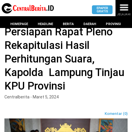
EPAPER
GRATIS
JELAJAHI
Home
BERITA
HOMEPAGE
HEADLINE
BERITA
DAERAH
PROVINSI
Persiapan Rapat Pleno
Rekapitulasi Hasil
MASUK
Perhitungan Suara,
DAERAH
DPRD
PROVINSI
Kapolda Lampung Tinjau
KOTA
DPRD
LAMPUNG
KPU Provinsi
BANDAR
PROVINSI
LAMPUNG
SUMSEL
Centralberita - Maret 5, 2024
DPRD
METRO
KOTA
BANTEN
BANDAR
Komentar (0)
LAMPUNG
PESAWARAN
JAWAB