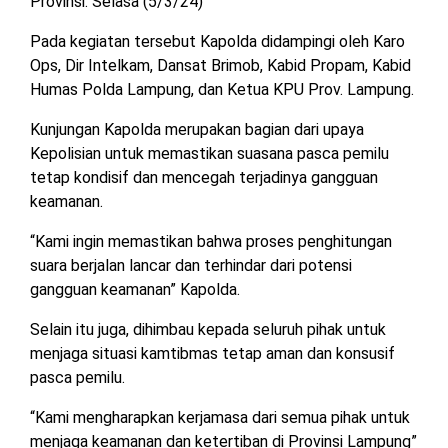
Provinsi. Selasa (5/3/24)
MESUJI
Pada kegiatan tersebut Kapolda didampingi oleh Karo
DPRD
LAMTIM
Ops, Dir Intelkam, Dansat Brimob, Kabid Propam, Kabid
PESISIR
BARAT
Humas Polda Lampung, dan Ketua KPU Prov. Lampung.
DPRD
Kunjungan Kapolda merupakan bagian dari upaya
LAMPUNG
TULANG
UTARA
Kepolisian untuk memastikan suasana pasca pemilu
BAWANG
tetap kondisif dan mencegah terjadinya gangguan
DPRD
keamanan.
TULANG
MESUJI
BAWANG
“Kami ingin memastikan bahwa proses penghitungan
BARAT
suara berjalan lancar dan terhindar dari potensi
DPRD
PESISIR
gangguan keamanan” Kapolda.
WAYKANAN
BARAT
Selain itu juga, dihimbau kepada seluruh pihak untuk
menjaga situasi kamtibmas tetap aman dan konsusif
DPRD
TULANG
pasca pemilu.
BAWANG
“Kami mengharapkan kerjamasa dari semua pihak untuk
menjaga keamanan dan ketertiban di Provinsi Lampung”
DPRD