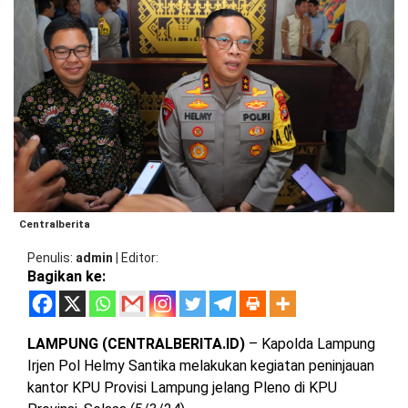
BARAT
DPRD
TANGGAMUS
METRO
DKI
PRINGSEWU
JAKARTA
DPRD
PESAWARAN
LAMPUNG
SELATAN
DPRD
TANGGAMUS
LAMPUNG
TENGAH
DPRD
PRINGSEWU
Centralberita
LAMPUNG
BARAT
Penulis
admin
|
Editor
DPRD
Bagikan ke:
LAMSEL
LAMPUNG
TIMUR
DPRD
LAMTENG
LAMPUNG (CENTRALBERITA.ID)
– Kapolda Lampung
LAMPUNG
Irjen Pol Helmy Santika melakukan kegiatan peninjauan
UTARA
DPRD
kantor KPU Provisi Lampung jelang Pleno di KPU
LAMBAR