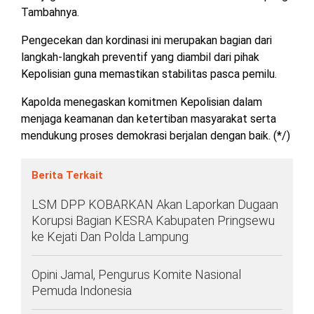
TULANG
Tambahnya.
BAWANG
BARAT
Pengecekan dan kordinasi ini merupakan bagian dari
langkah-langkah preventif yang diambil dari pihak
DPRD
Kepolisian guna memastikan stabilitas pasca pemilu.
WAYKANAN
Kapolda menegaskan komitmen Kepolisian dalam
menjaga keamanan dan ketertiban masyarakat serta
mendukung proses demokrasi berjalan dengan baik. (*/)
INFO
KEBIJAKAN
SOSIAL
PEDOMAN
REDAKSI
TENTANG
PERIKLANAN
PRIVASI
MEDIA
MEDIA
KAMI
SIBER
Berita Terkait
LSM DPP KOBARKAN Akan Laporkan Dugaan
Korupsi Bagian KESRA Kabupaten Pringsewu
ke Kejati Dan Polda Lampung
Opini Jamal, Pengurus Komite Nasional
Pemuda Indonesia