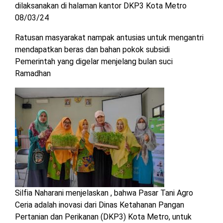
dilaksanakan di halaman kantor DKP3 Kota Metro
MESUJI
08/03/24
DPRD
LAMTIM
PESISIR
Ratusan masyarakat nampak antusias untuk mengantri
BARAT
mendapatkan beras dan bahan pokok subsidi
DPRD
Pemerintah yang digelar menjelang bulan suci
LAMPUNG
TULANG
Ramadhan
UTARA
BAWANG
DPRD
TULANG
MESUJI
BAWANG
BARAT
DPRD
PESISIR
WAYKANAN
BARAT
DPRD
TULANG
Silfia Naharani menjelaskan , bahwa Pasar Tani Agro
BAWANG
Ceria adalah inovasi dari Dinas Ketahanan Pangan
Pertanian dan Perikanan (DKP3) Kota Metro, untuk
DPRD