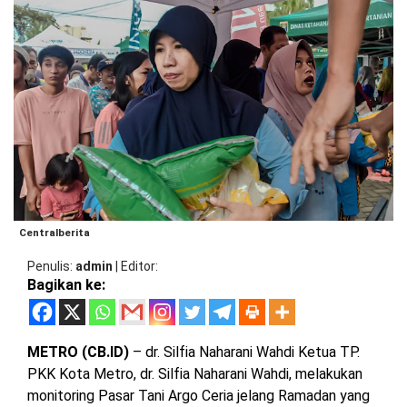
BARAT
DPRD
TANGGAMUS
METRO
DKI
PRINGSEWU
JAKARTA
DPRD
PESAWARAN
LAMPUNG
SELATAN
DPRD
TANGGAMUS
LAMPUNG
TENGAH
DPRD
PRINGSEWU
Centralberita
LAMPUNG
BARAT
DPRD
Penulis
admin
|
Editor
LAMSEL
Bagikan ke:
LAMPUNG
TIMUR
DPRD
LAMTENG
METRO (CB.ID)
– dr. Silfia Naharani Wahdi Ketua TP.
LAMPUNG
PKK Kota Metro, dr. Silfia Naharani Wahdi, melakukan
UTARA
DPRD
monitoring Pasar Tani Argo Ceria jelang Ramadan yang
LAMBAR