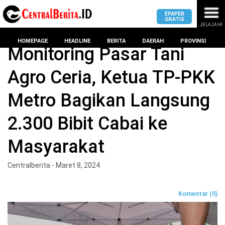
EPAPER
GRATIS
JELAJAHI
Home
Kota Metro
HOMEPAGE
HEADLINE
BERITA
DAERAH
PROVINSI
Monitoring Pasar Tani
Agro Ceria, Ketua TP-PKK
MASUK
Metro Bagikan Langsung
DAERAH
DPRD
PROVINSI
2.300 Bibit Cabai ke
KOTA
DPRD
LAMPUNG
Masyarakat
BANDAR
PROVINSI
LAMPUNG
SUMSEL
Centralberita - Maret 8, 2024
DPRD
METRO
KOTA
BANTEN
BANDAR
Komentar (0)
LAMPUNG
PESAWARAN
JAWAB