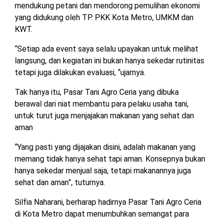
mendukung petani dan mendorong pemulihan ekonomi
TULANG
yang didukung oleh TP. PKK Kota Metro, UMKM dan
BAWANG
BARAT
KWT.
“Setiap ada event saya selalu upayakan untuk melihat
DPRD
langsung, dan kegiatan ini bukan hanya sekedar rutinitas
WAYKANAN
tetapi juga dilakukan evaluasi, “ujarnya.
Tak hanya itu, Pasar Tani Agro Ceria yang dibuka
INFO
KEBIJAKAN
SOSIAL
PEDOMAN
REDAKSI
TENTANG
berawal dari niat membantu para pelaku usaha tani,
PERIKLANAN
PRIVASI
MEDIA
MEDIA
KAMI
SIBER
untuk turut juga menjajakan makanan yang sehat dan
aman
“Yang pasti yang dijajakan disini, adalah makanan yang
memang tidak hanya sehat tapi aman. Konsepnya bukan
hanya sekedar menjual saja, tetapi makanannya juga
sehat dan aman”, tuturnya.
Silfia Naharani, berharap hadirnya Pasar Tani Agro Ceria
di Kota Metro dapat menumbuhkan semangat para