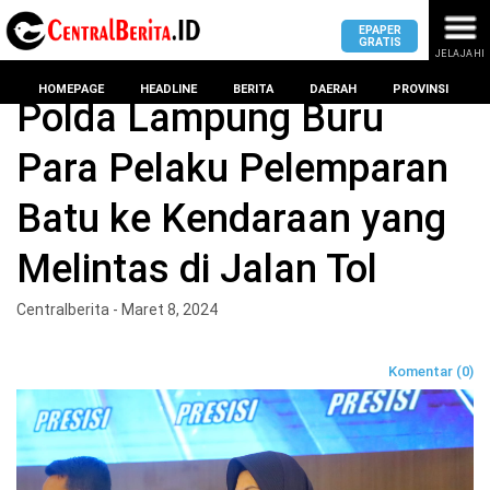
EPAPER
GRATIS
JELAJAHI
Home
BERITA
HOMEPAGE
HEADLINE
BERITA
DAERAH
PROVINSI
Polda Lampung Buru
Para Pelaku Pelemparan
MASUK
Batu ke Kendaraan yang
DAERAH
DPRD
PROVINSI
Melintas di Jalan Tol
KOTA
DPRD
LAMPUNG
Centralberita - Maret 8, 2024
BANDAR
PROVINSI
LAMPUNG
SUMSEL
Komentar (0)
DPRD
METRO
KOTA
BANTEN
BANDAR
LAMPUNG
PESAWARAN
JAWAB