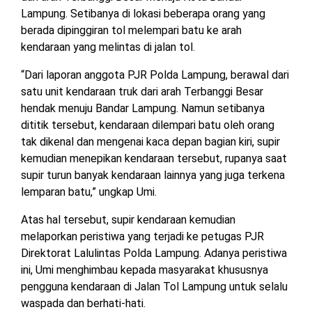
TULANG
Lampung. Setibanya di lokasi beberapa orang yang
BAWANG
berada dipinggiran tol melempari batu ke arah
BARAT
kendaraan yang melintas di jalan tol.
DPRD
“Dari laporan anggota PJR Polda Lampung, berawal dari
WAYKANAN
satu unit kendaraan truk dari arah Terbanggi Besar
hendak menuju Bandar Lampung. Namun setibanya
dititik tersebut, kendaraan dilempari batu oleh orang
INFO
KEBIJAKAN
SOSIAL
PEDOMAN
REDAKSI
TENTANG
tak dikenal dan mengenai kaca depan bagian kiri, supir
PERIKLANAN
PRIVASI
MEDIA
MEDIA
KAMI
kemudian menepikan kendaraan tersebut, rupanya saat
SIBER
supir turun banyak kendaraan lainnya yang juga terkena
lemparan batu,” ungkap Umi.
Atas hal tersebut, supir kendaraan kemudian
melaporkan peristiwa yang terjadi ke petugas PJR
Direktorat Lalulintas Polda Lampung. Adanya peristiwa
ini, Umi menghimbau kepada masyarakat khususnya
pengguna kendaraan di Jalan Tol Lampung untuk selalu
waspada dan berhati-hati.