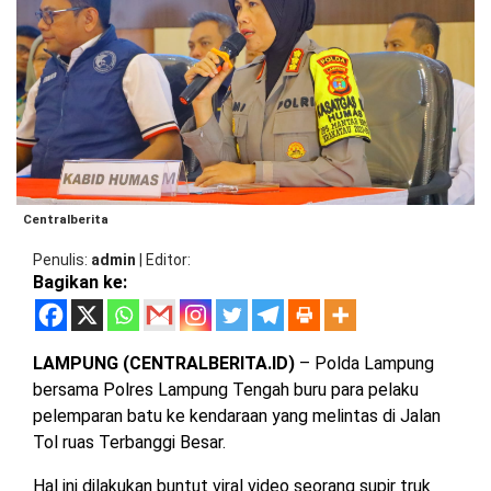
BARAT
DPRD
TANGGAMUS
METRO
DKI
PRINGSEWU
JAKARTA
DPRD
PESAWARAN
LAMPUNG
SELATAN
DPRD
TANGGAMUS
LAMPUNG
Centralberita
TENGAH
DPRD
PRINGSEWU
Penulis
admin
|
Editor
Bagikan ke:
LAMPUNG
BARAT
DPRD
LAMSEL
LAMPUNG
LAMPUNG (CENTRALBERITA.ID)
– Polda Lampung
TIMUR
DPRD
bersama Polres Lampung Tengah buru para pelaku
LAMTENG
pelemparan batu ke kendaraan yang melintas di Jalan
LAMPUNG
Tol ruas Terbanggi Besar.
UTARA
DPRD
LAMBAR
Hal ini dilakukan buntut viral video seorang supir truk