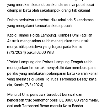
MESUJI
yang merekam kaca depan kendaraannya pecah usai
dilempari batu oleh sekelompok orang tak dikenal.
DPRD
LAMTIM
PESISIR
Dalam peristiwa tersebut diketahui ada 5 kendaraan
BARAT
yang mengalami kerusakan kaca pecah.
DPRD
LAMPUNG
TULANG
Kabid Humas Polda Lampung, Kombes Umi Fadillah
UTARA
BAWANG
Astutik mengatakan telah menerjunkan tim untuk
menyelidiki peristiwa yang terjadi pada Kamis
DPRD
TULANG
(7/3/2024) pukul 02.00 WIB.
MESUJI
BAWANG
BARAT
“Polda Lampung dan Polres Lampung Tengah telah
DPRD
menerjunkan tim untuk menyelidiki dan memburu para
PESISIR
WAYKANAN
pelaku yang melakukan pelemparan batu ke arah kenal
BARAT
yang melintas di Jalan Tol ruas Terbanggi Besar,” kata
dia, Kamis (7/3/2024).
DPRD
TULANG
Menurut Umi, peristiwa tersebut berawal dari
BAWANG
kendaraan truk bernomor polisi BE 8865 GJ yang melaju
dari arah Terbanggi Besar menuju Kota Bandar
DPRD