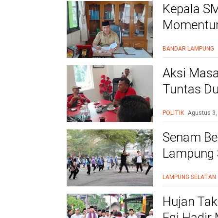
Kepala SM
Momentum
BANDAR LAMPUNG
Aksi Masa
Tuntas Du
PAC
POLITIK
Agustus 3,
Senam Be
Lampung S
Siap Beri
LAMPUNG SELATAN
Hujan Tak
Egi Hadir