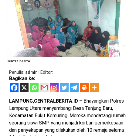
BARAT
DPRD
TANGGAMUS
METRO
DKI
PRINGSEWU
JAKARTA
DPRD
PESAWARAN
LAMPUNG
SELATAN
DPRD
TANGGAMUS
LAMPUNG
Centralberita
TENGAH
DPRD
PRINGSEWU
Penulis
admin
|
Editor
LAMPUNG
Bagikan ke:
BARAT
DPRD
LAMSEL
LAMPUNG
LAMPUNG,CENTRALBERITA.ID
– Bhayangkari Polres
TIMUR
DPRD
Lampung Utara menyambangi Desa Tanjung Baru,
LAMTENG
Kecamatan Bukit Kemuning. Mereka mendatangi rumah
LAMPUNG
seorang siswi SMP yang menjadi korban pemerkosaan
UTARA
DPRD
dan penyekapan yang dilakukan oleh 10 remaja selama
LAMBAR