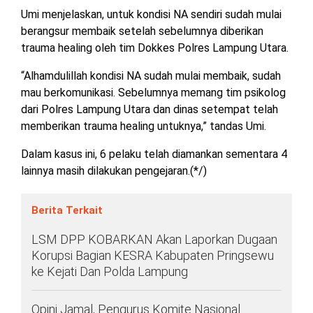
TULANG
Umi menjelaskan, untuk kondisi NA sendiri sudah mulai
BAWANG
berangsur membaik setelah sebelumnya diberikan
BARAT
trauma healing oleh tim Dokkes Polres Lampung Utara.
DPRD
“Alhamdulillah kondisi NA sudah mulai membaik, sudah
WAYKANAN
mau berkomunikasi. Sebelumnya memang tim psikolog
dari Polres Lampung Utara dan dinas setempat telah
memberikan trauma healing untuknya,” tandas Umi.
INFO
KEBIJAKAN
SOSIAL
PEDOMAN
REDAKSI
TENTANG
PERIKLANAN
PRIVASI
MEDIA
MEDIA
KAMI
Dalam kasus ini, 6 pelaku telah diamankan sementara 4
SIBER
lainnya masih dilakukan pengejaran.(*/)
Berita Terkait
LSM DPP KOBARKAN Akan Laporkan Dugaan
Korupsi Bagian KESRA Kabupaten Pringsewu
ke Kejati Dan Polda Lampung
Opini Jamal, Pengurus Komite Nasional