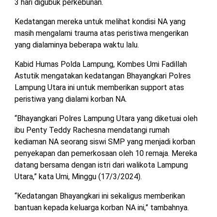
3 hari digubuk perkebunan.
MESUJI
DPRD
Kedatangan mereka untuk melihat kondisi NA yang
LAMTIM
PESISIR
masih mengalami trauma atas peristiwa mengerikan
BARAT
yang dialaminya beberapa waktu lalu.
DPRD
LAMPUNG
Kabid Humas Polda Lampung, Kombes Umi Fadillah
TULANG
UTARA
BAWANG
Astutik mengatakan kedatangan Bhayangkari Polres
Lampung Utara ini untuk memberikan support atas
DPRD
peristiwa yang dialami korban NA.
TULANG
MESUJI
BAWANG
BARAT
“Bhayangkari Polres Lampung Utara yang diketuai oleh
ibu Penty Teddy Rachesna mendatangi rumah
DPRD
PESISIR
kediaman NA seorang siswi SMP yang menjadi korban
WAYKANAN
BARAT
penyekapan dan pemerkosaan oleh 10 remaja. Mereka
datang bersama dengan istri dari walikota Lampung
DPRD
Utara,” kata Umi, Minggu (17/3/2024).
TULANG
BAWANG
“Kedatangan Bhayangkari ini sekaligus memberikan
bantuan kepada keluarga korban NA ini,” tambahnya.
DPRD