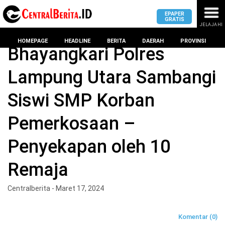
EPAPER
GRATIS
JELAJAHI
Home
BERITA
HOMEPAGE
HEADLINE
BERITA
DAERAH
PROVINSI
Bhayangkari Polres
Lampung Utara Sambangi
MASUK
Siswi SMP Korban
DAERAH
DPRD
PROVINSI
Pemerkosaan –
KOTA
DPRD
LAMPUNG
Penyekapan oleh 10
BANDAR
PROVINSI
LAMPUNG
Remaja
SUMSEL
DPRD
METRO
KOTA
Centralberita - Maret 17, 2024
BANTEN
BANDAR
LAMPUNG
PESAWARAN
JAWAB
Komentar (0)