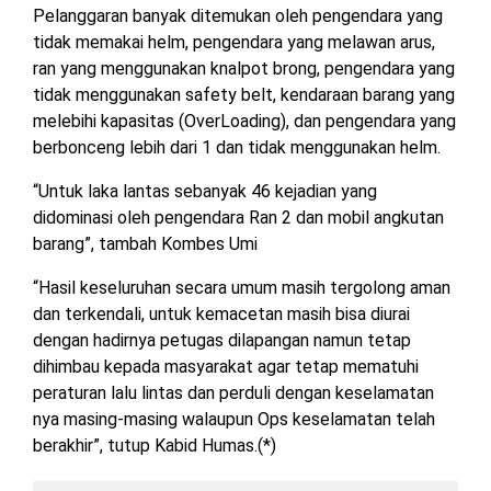
Pelanggaran banyak ditemukan oleh pengendara yang
TULANG
BAWANG
tidak memakai helm, pengendara yang melawan arus,
BARAT
ran yang menggunakan knalpot brong, pengendara yang
tidak menggunakan safety belt, kendaraan barang yang
DPRD
melebihi kapasitas (OverLoading), dan pengendara yang
WAYKANAN
berbonceng lebih dari 1 dan tidak menggunakan helm.
“Untuk laka lantas sebanyak 46 kejadian yang
INFO
KEBIJAKAN
SOSIAL
PEDOMAN
REDAKSI
TENTANG
didominasi oleh pengendara Ran 2 dan mobil angkutan
PERIKLANAN
PRIVASI
MEDIA
MEDIA
KAMI
barang”, tambah Kombes Umi
SIBER
“Hasil keseluruhan secara umum masih tergolong aman
dan terkendali, untuk kemacetan masih bisa diurai
dengan hadirnya petugas dilapangan namun tetap
dihimbau kepada masyarakat agar tetap mematuhi
peraturan lalu lintas dan perduli dengan keselamatan
nya masing-masing walaupun Ops keselamatan telah
berakhir”, tutup Kabid Humas.(*)