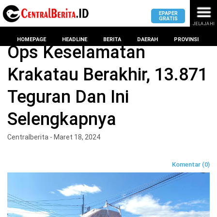
EPAPER
GRATIS
JELAJAHI
Home
BERITA
HOMEPAGE
HEADLINE
BERITA
DAERAH
PROVINSI
Ops Keselamatan
Krakatau Berakhir, 13.871
MASUK
Teguran Dan Ini
DAERAH
DPRD
PROVINSI
Selengkapnya
KOTA
DPRD
LAMPUNG
Centralberita - Maret 18, 2024
BANDAR
PROVINSI
LAMPUNG
SUMSEL
Komentar (0)
DPRD
METRO
KOTA
BANTEN
BANDAR
LAMPUNG
PESAWARAN
JAWAB