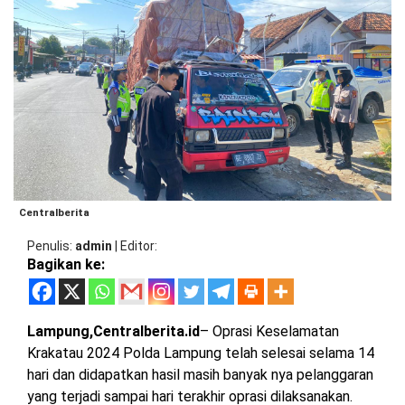
BARAT
DPRD
TANGGAMUS
METRO
DKI
PRINGSEWU
JAKARTA
DPRD
PESAWARAN
LAMPUNG
SELATAN
DPRD
TANGGAMUS
LAMPUNG
TENGAH
DPRD
PRINGSEWU
Centralberita
LAMPUNG
Penulis
admin
|
Editor
BARAT
DPRD
Bagikan ke:
LAMSEL
LAMPUNG
TIMUR
DPRD
Lampung,Centralberita.id
– Oprasi Keselamatan
LAMTENG
Krakatau 2024 Polda Lampung telah selesai selama 14
LAMPUNG
hari dan didapatkan hasil masih banyak nya pelanggaran
UTARA
DPRD
yang terjadi sampai hari terakhir oprasi dilaksanakan.
LAMBAR