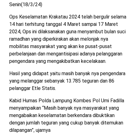
Senin(18/3/24)
MESUJI
DPRD
Ops Keselamatan Krakatau 2024 telah bergulir selama
LAMTIM
PESISIR
14 hari terhitung tanggal 4 Maret sampai 17 Maret
BARAT
2024, Ops ini dilaksanakan guna menyambut bulan suci
DPRD
ramadhan yang diperkirakan akan melonjak nya
LAMPUNG
TULANG
mobilitas masyarakat yang akan ke pusat-pusat
UTARA
BAWANG
perbelanjaan dan mengantisipasi adanya pelanggaran
pengendara yang mengakibatkan kecelakaan.
DPRD
TULANG
MESUJI
BAWANG
Hasil yang didapat yaitu masih banyak nya pengendara
BARAT
yang melanggar sebanyak 13.785 teguran dan 86
DPRD
pelanggar Etle Statis.
PESISIR
WAYKANAN
BARAT
Kabid Humas Polda Lampung Kombes Pol Umi Fadilla
menyampaikan “Masih banyak nya masyarakat yang
DPRD
mengabaikan keselamatan berkendara dibuktikan
TULANG
BAWANG
dengan jumlah teguran yang cukup banyak ditemukan
dilapangan”, ujarnya
DPRD