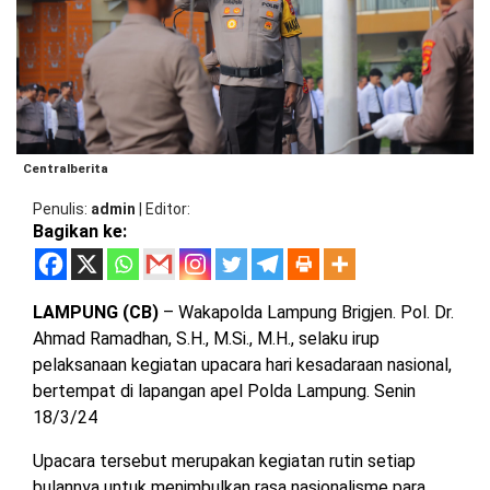
BARAT
DPRD
TANGGAMUS
METRO
DKI
PRINGSEWU
JAKARTA
DPRD
PESAWARAN
LAMPUNG
SELATAN
DPRD
Centralberita
TANGGAMUS
LAMPUNG
Penulis
admin
|
Editor
TENGAH
Bagikan ke:
DPRD
PRINGSEWU
LAMPUNG
BARAT
DPRD
LAMPUNG (CB)
– Wakapolda Lampung Brigjen. Pol. Dr.
LAMSEL
Ahmad Ramadhan, S.H., M.Si., M.H., selaku irup
LAMPUNG
pelaksanaan kegiatan upacara hari kesadaraan nasional,
TIMUR
DPRD
bertempat di lapangan apel Polda Lampung. Senin
LAMTENG
18/3/24
LAMPUNG
UTARA
Upacara tersebut merupakan kegiatan rutin setiap
DPRD
LAMBAR
bulannya untuk menimbulkan rasa nasionalisme para