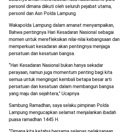
MESUJI
personil dimana diikuti oleh seluruh pejabat utama,
DPRD
personil dan Asn Polda Lampung.
LAMTIM
PESISIR
Wakapolda Lampung dalam amanat menyampaikan,
BARAT
Bahwa pentingnya Hari Kesadaran Nasional sebagai
DPRD
LAMPUNG
momen untuk merefleksikan nilai-nilai kebangsaan dan
TULANG
UTARA
BAWANG
memperkuat kesadaran akan pentingnya menjaga
persatuan dan kesatuan bangsa.
DPRD
TULANG
MESUJI
“Hari Kesadaran Nasional bukan hanya sekadar
BAWANG
BARAT
perayaan, namun juga momentum penting bagi kita
semua untuk mengingat kembali betapa besar arti
DPRD
PESISIR
persatuan dan kesatuan dalam membangun bangsa
WAYKANAN
BARAT
yang maju dan sejahtera,” Ucapnya
Sambung Ramadhan, saya selaku pimpinan Polda
DPRD
TULANG
Lampung mengucapkan selamat menjalankan ibadah
BAWANG
puasa ramadhan 1445 H.
“Dimana kita ketahui bersama selepas pelaksanaan
DPRD