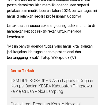
TULANG
pesta demokrasi kita memiliki agenda laen seperti
BAWANG
pelaksanaan mudik lebaran tahun 2024, bahwa tugas ini
BARAT
harus di jalankan secara profesional” Ucapnya
DPRD
Untuk saat ini cuaca sekarang sering tidak menentu di
WAYKANAN
harapakan kepada rekan-rekan untuk menjaga
kesehatan.
INFO
KEBIJAKAN
SOSIAL
PEDOMAN
REDAKSI
TENTANG
“Masih banyak agenda tugas yang harus kita jalankan
PERIKLANAN
PRIVASI
MEDIA
MEDIA
KAMI
jadi kerjakan lah tugas secara profesional dan
SIBER
bertanggung jawab” Tutup Wakapolda (*/)
Berita Terkait
LSM DPP KOBARKAN Akan Laporkan Dugaan
Korupsi Bagian KESRA Kabupaten Pringsewu
ke Kejati Dan Polda Lampung
Opini Jamal, Pengurus Komite Nasional