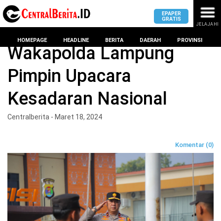
EPAPER
GRATIS
JELAJAHI
Home
BERITA
HOMEPAGE
HEADLINE
BERITA
DAERAH
PROVINSI
Wakapolda Lampung
Pimpin Upacara
MASUK
Kesadaran Nasional
DAERAH
DPRD
PROVINSI
Centralberita - Maret 18, 2024
KOTA
DPRD
LAMPUNG
Komentar (0)
BANDAR
PROVINSI
LAMPUNG
SUMSEL
DPRD
METRO
KOTA
BANTEN
BANDAR
LAMPUNG
PESAWARAN
JAWAB