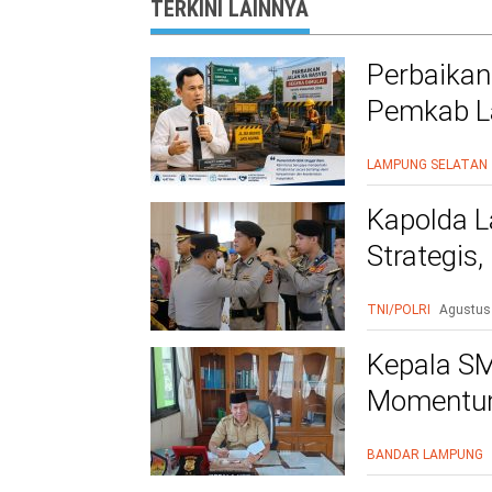
TERKINI LAINNYA
Perbaikan
Pemkab La
Warga Le
LAMPUNG SELATAN
Kapolda L
Strategis
Polri Presi
TNI/POLRI
Agustus
Kepala SM
Momentum
BANDAR LAMPUNG