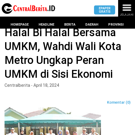
EPAPER
GRATIS
JELAJAHI
Home
Kota Metro
HOMEPAGE
HEADLINE
BERITA
DAERAH
PROVINSI
Halal Bi Halal Bersama
UMKM, Wahdi Wali Kota
MASUK
Metro Ungkap Peran
DAERAH
DPRD
PROVINSI
UMKM di Sisi Ekonomi
KOTA
DPRD
LAMPUNG
Centralberita - April 18, 2024
BANDAR
PROVINSI
LAMPUNG
SUMSEL
Komentar (0)
DPRD
METRO
KOTA
BANTEN
BANDAR
LAMPUNG
PESAWARAN
JAWAB