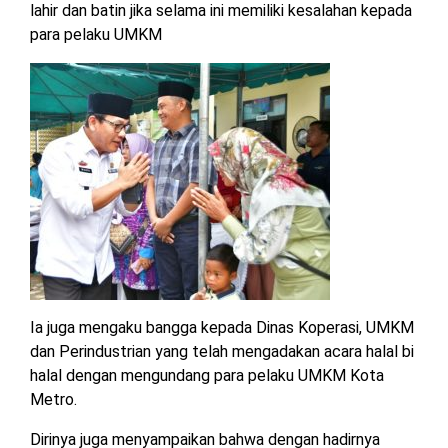
lahir dan batin jika selama ini memiliki kesalahan kepada
MESUJI
para pelaku UMKM
DPRD
LAMTIM
PESISIR
BARAT
DPRD
LAMPUNG
TULANG
UTARA
BAWANG
DPRD
TULANG
MESUJI
BAWANG
BARAT
DPRD
PESISIR
WAYKANAN
BARAT
Ia juga mengaku bangga kepada Dinas Koperasi, UMKM
dan Perindustrian yang telah mengadakan acara halal bi
DPRD
halal dengan mengundang para pelaku UMKM Kota
TULANG
BAWANG
Metro.
Dirinya juga menyampaikan bahwa dengan hadirnya
DPRD