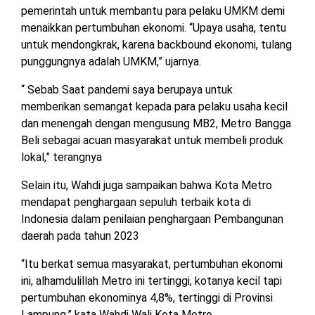
pemerintah untuk membantu para pelaku UMKM demi
TULANG
BAWANG
menaikkan pertumbuhan ekonomi. “Upaya usaha, tentu
BARAT
untuk mendongkrak, karena backbound ekonomi, tulang
punggungnya adalah UMKM,” ujarnya.
DPRD
WAYKANAN
“ Sebab Saat pandemi saya berupaya untuk
memberikan semangat kepada para pelaku usaha kecil
dan menengah dengan mengusung MB2, Metro Bangga
INFO
KEBIJAKAN
SOSIAL
PEDOMAN
REDAKSI
TENTANG
Beli sebagai acuan masyarakat untuk membeli produk
PERIKLANAN
PRIVASI
MEDIA
MEDIA
KAMI
lokal,” terangnya
SIBER
Selain itu, Wahdi juga sampaikan bahwa Kota Metro
mendapat penghargaan sepuluh terbaik kota di
Indonesia dalam penilaian penghargaan Pembangunan
daerah pada tahun 2023
“Itu berkat semua masyarakat, pertumbuhan ekonomi
ini, alhamdulillah Metro ini tertinggi, kotanya kecil tapi
pertumbuhan ekonominya 4,8%, tertinggi di Provinsi
Lampung,” kata Wahdi Wali Kota Metro