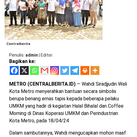
BARAT
DPRD
TANGGAMUS
METRO
DKI
PRINGSEWU
JAKARTA
DPRD
PESAWARAN
LAMPUNG
SELATAN
Centralberita
DPRD
TANGGAMUS
Penulis
admin
|
Editor
LAMPUNG
Bagikan ke:
TENGAH
DPRD
PRINGSEWU
LAMPUNG
METRO (CENTRALBERITA.ID)
— Wahdi Siradjjudin Wali
BARAT
DPRD
Kota Metro menyerahkan bantuan secara simbolis
LAMSEL
berupa benang emas tapis kepada beberapa pelaku
LAMPUNG
TIMUR
UMKM yang hadir di kegiatan Halal Bihalal dan Coffee
DPRD
Morning di Dinas Koperasi UMKM dan Perindustrian
LAMTENG
Kota Metro, pada 18/04/24
LAMPUNG
UTARA
DPRD
Dalam sambutannya, Wahdi mengucapkan mohon maaf
LAMBAR