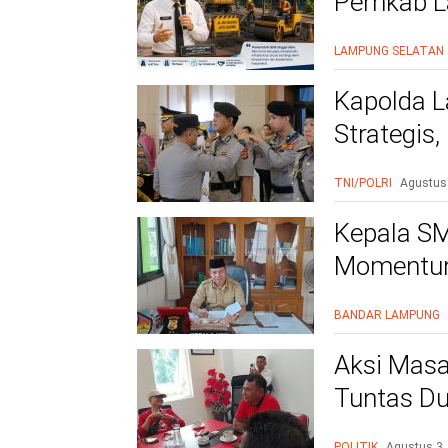
Pemkab La
Warga Le
LAMPUNG SELATAN
Kapolda L
Strategis
Polri Presi
TNI/POLRI
Agustus
Kepala SM
Momentum
BANDAR LAMPUNG
Aksi Masa
Tuntas Du
PAC
POLITIK
Agustus 3,