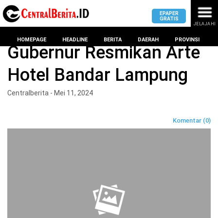
EPAPER
GRATIS
JELAJAHI
Home
Headline
HOMEPAGE
HEADLINE
BERITA
DAERAH
PROVINSI
Gubernur Resmikan Arte
Hotel Bandar Lampung
MASUK
Centralberita - Mei 11, 2024
DAERAH
DPRD
PROVINSI
Komentar (0)
KOTA
DPRD
LAMPUNG
BANDAR
PROVINSI
LAMPUNG
SUMSEL
DPRD
METRO
KOTA
BANTEN
BANDAR
LAMPUNG
PESAWARAN
JAWAB