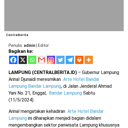
BARAT
DPRD
TANGGAMUS
METRO
DKI
PRINGSEWU
JAKARTA
DPRD
PESAWARAN
LAMPUNG
Centralberita
SELATAN
DPRD
Penulis
admin
|
Editor
TANGGAMUS
Bagikan ke:
LAMPUNG
TENGAH
DPRD
PRINGSEWU
LAMPUNG (CENTRALBERITA.ID)
– Gubernur Lampung
LAMPUNG
Arinal Djunaidi meresmikan
Arte Hotel Bandar
BARAT
DPRD
Lampung
Bandar Lampung
, di Jalan Jenderal Ahmad
LAMSEL
Yani No. 21, Enggal,
Bandar Lampung
Sabtu
LAMPUNG
TIMUR
(11/5/2024).
DPRD
LAMTENG
Arinal mengatakan kehadiran
Arte Hotel Bandar
LAMPUNG
Lampung
ini diharapkan menjadi bagian didalam
UTARA
DPRD
mengembangkan sektor pariwisata Lampung khususnya
LAMBAR