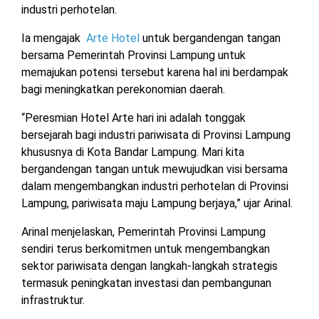
industri perhotelan.
MESUJI
DPRD
Ia mengajak
Arte Hotel
untuk bergandengan tangan
LAMTIM
PESISIR
bersama Pemerintah Provinsi Lampung untuk
BARAT
memajukan potensi tersebut karena hal ini berdampak
DPRD
bagi meningkatkan perekonomian daerah.
LAMPUNG
TULANG
UTARA
BAWANG
“Peresmian Hotel Arte hari ini adalah tonggak
bersejarah bagi industri pariwisata di Provinsi Lampung
DPRD
TULANG
khususnya di Kota Bandar Lampung. Mari kita
MESUJI
BAWANG
bergandengan tangan untuk mewujudkan visi bersama
BARAT
dalam mengembangkan industri perhotelan di Provinsi
DPRD
Lampung, pariwisata maju Lampung berjaya,” ujar Arinal.
PESISIR
WAYKANAN
BARAT
Arinal menjelaskan, Pemerintah Provinsi Lampung
sendiri terus berkomitmen untuk mengembangkan
DPRD
sektor pariwisata dengan langkah-langkah strategis
TULANG
BAWANG
termasuk peningkatan investasi dan pembangunan
infrastruktur.
DPRD