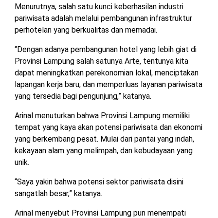
Menurutnya, salah satu kunci keberhasilan industri
TULANG
BAWANG
pariwisata adalah melalui pembangunan infrastruktur
BARAT
perhotelan yang berkualitas dan memadai.
“Dengan adanya pembangunan hotel yang lebih giat di
DPRD
WAYKANAN
Provinsi Lampung salah satunya Arte, tentunya kita
dapat meningkatkan perekonomian lokal, menciptakan
lapangan kerja baru, dan memperluas layanan pariwisata
INFO
KEBIJAKAN
SOSIAL
PEDOMAN
REDAKSI
TENTANG
yang tersedia bagi pengunjung,” katanya.
PERIKLANAN
PRIVASI
MEDIA
MEDIA
KAMI
SIBER
Arinal menuturkan bahwa Provinsi Lampung memiliki
tempat yang kaya akan potensi pariwisata dan ekonomi
yang berkembang pesat. Mulai dari pantai yang indah,
kekayaan alam yang melimpah, dan kebudayaan yang
unik.
“Saya yakin bahwa potensi sektor pariwisata disini
sangatlah besar,” katanya.
Arinal menyebut Provinsi Lampung pun menempati