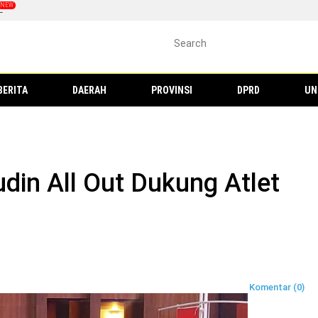
L
BERITA
DAERAH
PROVINSI
DPRD
UN
din All Out Dukung Atlet
Komentar (0)