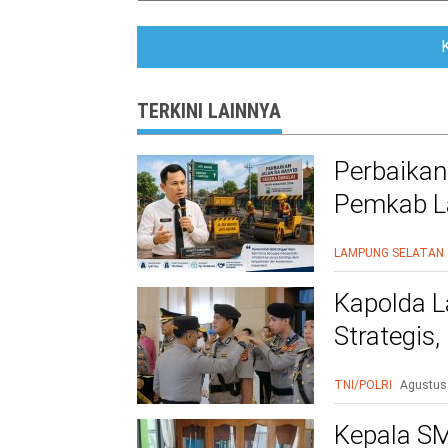
TERKINI LAINNYA
Perbaikan
Pemkab La
Warga Le
LAMPUNG SELATAN
Kapolda L
Strategis
Polri Presi
TNI/POLRI
Agustus
Kepala SM