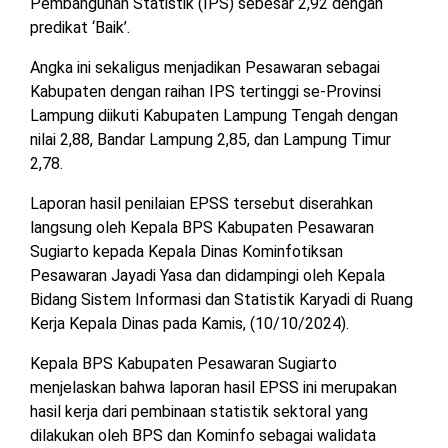
Pembangunan Statistik (IPS) sebesar 2,92 dengan
MESUJI
predikat ‘Baik’.
DPRD
LAMTIM
PESISIR
Angka ini sekaligus menjadikan Pesawaran sebagai
BARAT
Kabupaten dengan raihan IPS tertinggi se-Provinsi
DPRD
Lampung diikuti Kabupaten Lampung Tengah dengan
LAMPUNG
TULANG
nilai 2,88, Bandar Lampung 2,85, dan Lampung Timur
UTARA
BAWANG
2,78.
DPRD
Laporan hasil penilaian EPSS tersebut diserahkan
TULANG
MESUJI
BAWANG
langsung oleh Kepala BPS Kabupaten Pesawaran
BARAT
Sugiarto kepada Kepala Dinas Kominfotiksan
DPRD
Pesawaran Jayadi Yasa dan didampingi oleh Kepala
PESISIR
WAYKANAN
Bidang Sistem Informasi dan Statistik Karyadi di Ruang
BARAT
Kerja Kepala Dinas pada Kamis, (10/10/2024).
DPRD
Kepala BPS Kabupaten Pesawaran Sugiarto
TULANG
menjelaskan bahwa laporan hasil EPSS ini merupakan
BAWANG
hasil kerja dari pembinaan statistik sektoral yang
dilakukan oleh BPS dan Kominfo sebagai walidata
DPRD