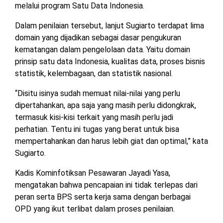
melalui program Satu Data Indonesia.
TULANG
BAWANG
Dalam penilaian tersebut, lanjut Sugiarto terdapat lima
BARAT
domain yang dijadikan sebagai dasar pengukuran
kematangan dalam pengelolaan data. Yaitu domain
DPRD
WAYKANAN
prinsip satu data Indonesia, kualitas data, proses bisnis
statistik, kelembagaan, dan statistik nasional.
“Disitu isinya sudah memuat nilai-nilai yang perlu
INFO
KEBIJAKAN
SOSIAL
PEDOMAN
REDAKSI
TENTANG
dipertahankan, apa saja yang masih perlu didongkrak,
PERIKLANAN
PRIVASI
MEDIA
MEDIA
KAMI
SIBER
termasuk kisi-kisi terkait yang masih perlu jadi
perhatian. Tentu ini tugas yang berat untuk bisa
mempertahankan dan harus lebih giat dan optimal,” kata
Sugiarto.
Kadis Kominfotiksan Pesawaran Jayadi Yasa,
mengatakan bahwa pencapaian ini tidak terlepas dari
peran serta BPS serta kerja sama dengan berbagai
OPD yang ikut terlibat dalam proses penilaian.