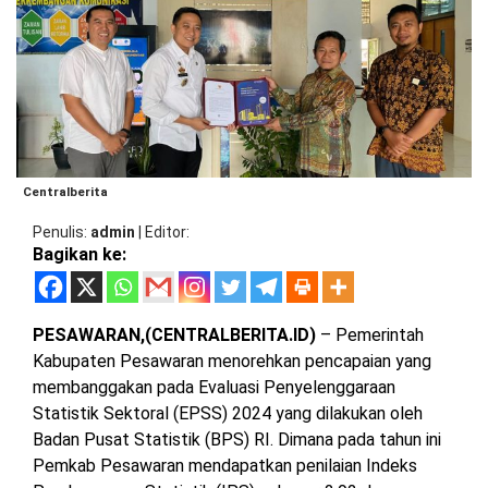
BARAT
DPRD
TANGGAMUS
METRO
DKI
PRINGSEWU
JAKARTA
DPRD
PESAWARAN
LAMPUNG
SELATAN
DPRD
TANGGAMUS
Centralberita
LAMPUNG
TENGAH
Penulis
admin
|
Editor
DPRD
Bagikan ke:
PRINGSEWU
LAMPUNG
BARAT
DPRD
LAMSEL
PESAWARAN,(CENTRALBERITA.ID)
– Pemerintah
LAMPUNG
Kabupaten Pesawaran menorehkan pencapaian yang
TIMUR
DPRD
membanggakan pada Evaluasi Penyelenggaraan
LAMTENG
Statistik Sektoral (EPSS) 2024 yang dilakukan oleh
LAMPUNG
Badan Pusat Statistik (BPS) RI. Dimana pada tahun ini
UTARA
DPRD
Pemkab Pesawaran mendapatkan penilaian Indeks
LAMBAR