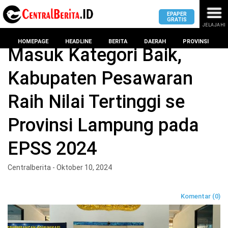
EPAPER
GRATIS
JELAJAHI
Home
Pesawaran
HOMEPAGE
HEADLINE
BERITA
DAERAH
PROVINSI
Masuk Kategori Baik,
Kabupaten Pesawaran
MASUK
Raih Nilai Tertinggi se
DAERAH
DPRD
PROVINSI
Provinsi Lampung pada
KOTA
DPRD
LAMPUNG
EPSS 2024
BANDAR
PROVINSI
LAMPUNG
SUMSEL
Centralberita - Oktober 10, 2024
DPRD
METRO
KOTA
BANTEN
BANDAR
Komentar (0)
LAMPUNG
PESAWARAN
JAWAB