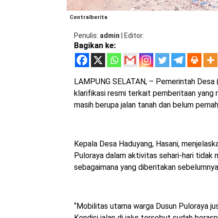
Centralberita
Penulis
admin
|
Editor
Bagikan ke:
LAMPUNG SELATAN, – Pemerintah Desa (
klarifikasi resmi terkait pemberitaan ya
masih berupa jalan tanah dan belum pernah
Kepala Desa Haduyang, Hasani, menjelas
Puloraya dalam aktivitas sehari-hari tidak 
sebagaimana yang diberitakan sebelumnya
“Mobilitas utama warga Dusun Puloraya ju
Kondisi jalan di jalur tersebut sudah beras