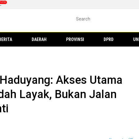
L
BERITA
DAERAH
PROVINSI
DPRD
UN
s Haduyang: Akses Utama
dah Layak, Bukan Jalan
ti