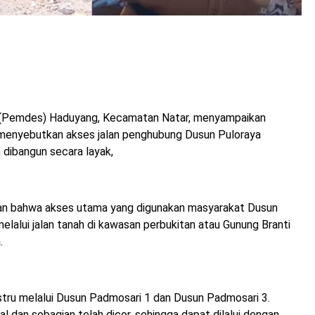
Pemdes) Haduyang, Kecamatan Natar, menyampaikan
ng menyebutkan akses jalan penghubung Dusun Puloraya
 dibangun secara layak,
kan bahwa akses utama yang digunakan masyarakat Dusun
melalui jalan tanah di kawasan perbukitan atau Gunung Branti
.
stru melalui Dusun Padmosari 1 dan Dusun Padmosari 3.
pal dan sebagian telah dicor, sehingga dapat dilalui dengan