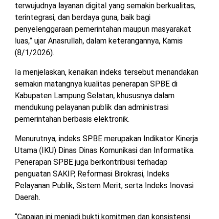
terwujudnya layanan digital yang semakin berkualitas,
TULANG
BAWANG
terintegrasi, dan berdaya guna, baik bagi
BARAT
penyelenggaraan pemerintahan maupun masyarakat
luas,” ujar Anasrullah, dalam keterangannya, Kamis
DPRD
(8/1/2026).
WAYKANAN
Ia menjelaskan, kenaikan indeks tersebut menandakan
semakin matangnya kualitas penerapan SPBE di
INFO
KEBIJAKAN
SOSIAL
PEDOMAN
REDAKSI
TENTANG
Kabupaten Lampung Selatan, khususnya dalam
PERIKLANAN
PRIVASI
MEDIA
MEDIA
KAMI
mendukung pelayanan publik dan administrasi
SIBER
pemerintahan berbasis elektronik.
Menurutnya, indeks SPBE merupakan Indikator Kinerja
Utama (IKU) Dinas Dinas Komunikasi dan Informatika.
Penerapan SPBE juga berkontribusi terhadap
penguatan SAKIP, Reformasi Birokrasi, Indeks
Pelayanan Publik, Sistem Merit, serta Indeks Inovasi
Daerah.
“Capaian ini menjadi bukti komitmen dan konsistensi