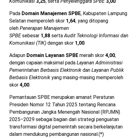
Komunikasi
3,25
, serta
Penyelenggara SPBE
3,00
.
Pada
Domain Manajemen SPBE
, Kabupaten Lampung
Selatan memperoleh skor
1,64
, yang ditopang
oleh
Penerapan Manajemen
SPBE
sebesar
1,88
serta
Audit Teknologi Informasi dan
Komunikasi (TIK)
dengan skor
1,00
.
Adapun
Domain Layanan SPBE
meraih skor
4,00
,
dengan capaian maksimal pada
Layanan Administrasi
Pemerintahan Berbasis Elektronik
dan
Layanan Publik
Berbasis Elektronik
yang masing-masing memperoleh
skor
4,00
.
Pemantauan SPBE merupakan amanat Peraturan
Presiden Nomor 12 Tahun 2025 tentang Rencana
Pembangunan Jangka Menengah Nasional (RPJMN)
2025–2029 sebagai bagian dari strategi penguatan
transformasi digital pemerintah secara berkelanjutan
dalam mendukung pembangunan nasional.(*)