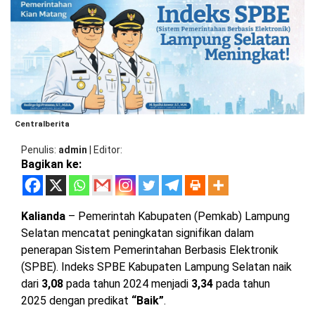
BARAT
DPRD
TANGGAMUS
METRO
DKI
PRINGSEWU
JAKARTA
DPRD
PESAWARAN
LAMPUNG
SELATAN
DPRD
TANGGAMUS
Centralberita
LAMPUNG
TENGAH
Penulis
admin
|
Editor
DPRD
Bagikan ke:
PRINGSEWU
LAMPUNG
BARAT
DPRD
LAMSEL
Kalianda
– Pemerintah Kabupaten (Pemkab) Lampung
LAMPUNG
Selatan mencatat peningkatan signifikan dalam
TIMUR
DPRD
penerapan Sistem Pemerintahan Berbasis Elektronik
LAMTENG
(SPBE). Indeks SPBE Kabupaten Lampung Selatan naik
LAMPUNG
dari
3,08
pada tahun 2024 menjadi
3,34
pada tahun
UTARA
DPRD
2025 dengan predikat
“Baik”
.
LAMBAR