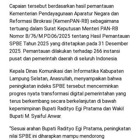
MESUJI
Capaian tersebut berdasarkan hasil pemantauan
DPRD
Kementerian Pendayagunaan Aparatur Negara dan
LAMTIM
PESISIR
Reformasi Birokrasi (KemenPAN-RB) sebagaimana
BARAT
tertuang dalam Surat Keputusan Menteri PAN-RB
DPRD
Nomor B/76/M.PD.06/2025 tentang Hasil Pemantauan
LAMPUNG
TULANG
SPBE Tahun 2025 yang ditetapkan pada 31 Desember
UTARA
BAWANG
2025. Pemantauan dilakukan terhadap 266 instansi
pusat dan pemerintah daerah di seluruh Indonesia.
DPRD
TULANG
MESUJI
BAWANG
Kepala Dinas Komunikasi dan Informatika Kabupaten
BARAT
Lampung Selatan, Anasrullah, menyampaikan bahwa
DPRD
peningkatan indeks SPBE tersebut mencerminkan
PESISIR
WAYKANAN
progres nyata transformasi digital pemerintahan yang
BARAT
terus berkembang secara berkelanjutan di bawah
kepemimpinan Bupati Radityo Egi Pratama dan Wakil
DPRD
Bupati M. Syaiful Anwar.
TULANG
BAWANG
“Sesuai arahan Bupati Radityo Egi Pratama, peningkatan
nilai SPBE ini diharapkan mampu mendorong
DPRD