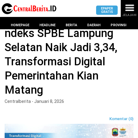
EPAPER
GRATIS
JELAJAHI
Home
Lampung Selatan
HOMEPAGE
HEADLINE
BERITA
DAERAH
PROVINSI
ndeks SPBE Lampung
Selatan Naik Jadi 3,34,
MASUK
Transformasi Digital
DAERAH
DPRD
PROVINSI
Pemerintahan Kian
KOTA
DPRD
LAMPUNG
Matang
BANDAR
PROVINSI
LAMPUNG
SUMSEL
Centralberita - Januari 8, 2026
DPRD
METRO
KOTA
BANTEN
BANDAR
Komentar (0)
LAMPUNG
PESAWARAN
JAWAB