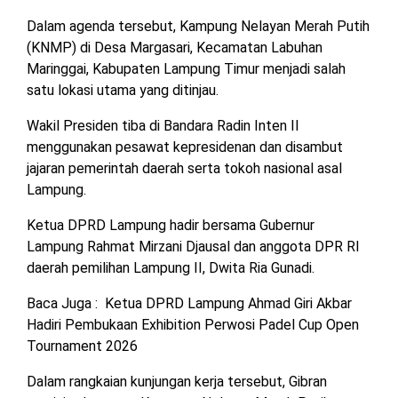
MESUJI
Dalam agenda tersebut, Kampung Nelayan Merah Putih
DPRD
(KNMP) di Desa Margasari, Kecamatan Labuhan
LAMTIM
PESISIR
Maringgai, Kabupaten Lampung Timur menjadi salah
BARAT
satu lokasi utama yang ditinjau.
DPRD
LAMPUNG
TULANG
Wakil Presiden tiba di Bandara Radin Inten II
UTARA
BAWANG
menggunakan pesawat kepresidenan dan disambut
jajaran pemerintah daerah serta tokoh nasional asal
DPRD
TULANG
Lampung.
MESUJI
BAWANG
BARAT
Ketua DPRD Lampung hadir bersama Gubernur
DPRD
Lampung Rahmat Mirzani Djausal dan anggota DPR RI
PESISIR
WAYKANAN
daerah pemilihan Lampung II, Dwita Ria Gunadi.
BARAT
Baca Juga :
Ketua DPRD Lampung Ahmad Giri Akbar
DPRD
Hadiri Pembukaan Exhibition Perwosi Padel Cup Open
TULANG
Tournament 2026
BAWANG
Dalam rangkaian kunjungan kerja tersebut, Gibran
DPRD