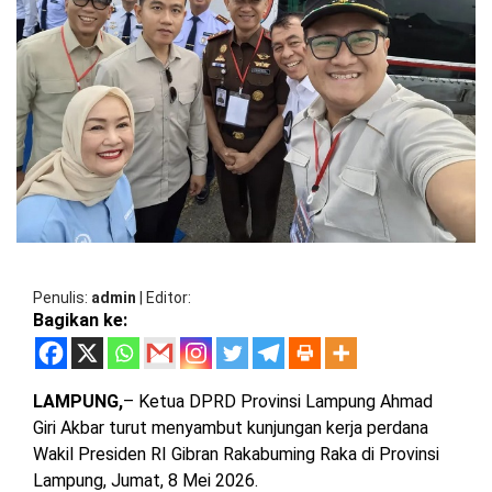
BARAT
DPRD
TANGGAMUS
METRO
DKI
PRINGSEWU
JAKARTA
DPRD
PESAWARAN
LAMPUNG
SELATAN
DPRD
TANGGAMUS
LAMPUNG
TENGAH
DPRD
PRINGSEWU
LAMPUNG
Penulis
admin
|
Editor
BARAT
DPRD
Bagikan ke:
LAMSEL
LAMPUNG
TIMUR
DPRD
LAMPUNG,
– Ketua DPRD Provinsi Lampung Ahmad
LAMTENG
Giri Akbar turut menyambut kunjungan kerja perdana
LAMPUNG
Wakil Presiden RI Gibran Rakabuming Raka di Provinsi
UTARA
DPRD
Lampung, Jumat, 8 Mei 2026.
LAMBAR