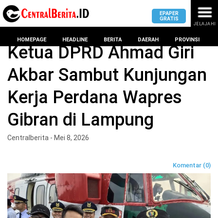
EPAPER
GRATIS
JELAJAHI
Home
DPRD Provinsi
HOMEPAGE
HEADLINE
BERITA
DAERAH
PROVINSI
Ketua DPRD Ahmad Giri
Akbar Sambut Kunjungan
MASUK
Kerja Perdana Wapres
DAERAH
DPRD
PROVINSI
Gibran di Lampung
KOTA
DPRD
LAMPUNG
Centralberita - Mei 8, 2026
BANDAR
PROVINSI
LAMPUNG
SUMSEL
Komentar (0)
DPRD
METRO
KOTA
BANTEN
BANDAR
LAMPUNG
PESAWARAN
JAWAB