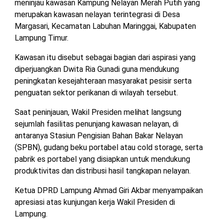
meninjau kawasan Kampung Nelayan Merah Putih yang
TULANG
merupakan kawasan nelayan terintegrasi di Desa
BAWANG
Margasari, Kecamatan Labuhan Maringgai, Kabupaten
BARAT
Lampung Timur.
DPRD
Kawasan itu disebut sebagai bagian dari aspirasi yang
WAYKANAN
diperjuangkan Dwita Ria Gunadi guna mendukung
peningkatan kesejahteraan masyarakat pesisir serta
penguatan sektor perikanan di wilayah tersebut.
INFO
KEBIJAKAN
SOSIAL
PEDOMAN
REDAKSI
TENTANG
PERIKLANAN
PRIVASI
MEDIA
MEDIA
KAMI
Saat peninjauan, Wakil Presiden melihat langsung
SIBER
sejumlah fasilitas penunjang kawasan nelayan, di
antaranya Stasiun Pengisian Bahan Bakar Nelayan
(SPBN), gudang beku portabel atau cold storage, serta
pabrik es portabel yang disiapkan untuk mendukung
produktivitas dan distribusi hasil tangkapan nelayan.
Ketua DPRD Lampung Ahmad Giri Akbar menyampaikan
apresiasi atas kunjungan kerja Wakil Presiden di
Lampung.