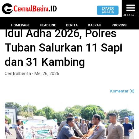
EPAPER
GRATIS
JELAJAHI
Home
BERITA
HOMEPAGE
HEADLINE
BERITA
DAERAH
PROVINSI
Idul Adha 2026, Polres
Tuban Salurkan 11 Sapi
MASUK
dan 31 Kambing
DAERAH
DPRD
PROVINSI
Centralberita - Mei 26, 2026
KOTA
DPRD
LAMPUNG
Komentar (0)
BANDAR
PROVINSI
LAMPUNG
SUMSEL
DPRD
METRO
KOTA
BANTEN
BANDAR
LAMPUNG
PESAWARAN
JAWAB