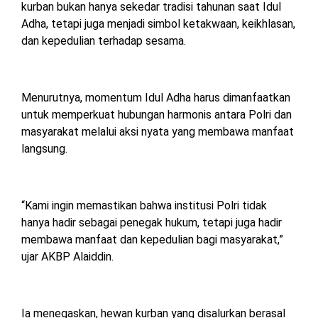
kurban bukan hanya sekedar tradisi tahunan saat Idul
TULANG
Adha, tetapi juga menjadi simbol ketakwaan, keikhlasan,
BAWANG
BARAT
dan kepedulian terhadap sesama.
DPRD
WAYKANAN
Menurutnya, momentum Idul Adha harus dimanfaatkan
untuk memperkuat hubungan harmonis antara Polri dan
masyarakat melalui aksi nyata yang membawa manfaat
INFO
KEBIJAKAN
SOSIAL
PEDOMAN
REDAKSI
TENTANG
langsung.
PERIKLANAN
PRIVASI
MEDIA
MEDIA
KAMI
SIBER
“Kami ingin memastikan bahwa institusi Polri tidak
hanya hadir sebagai penegak hukum, tetapi juga hadir
membawa manfaat dan kepedulian bagi masyarakat,”
ujar AKBP Alaiddin.
Ia menegaskan, hewan kurban yang disalurkan berasal