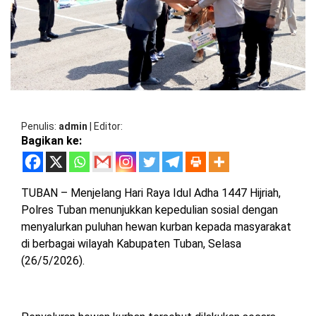
BARAT
DPRD
TANGGAMUS
METRO
DKI
PRINGSEWU
JAKARTA
DPRD
PESAWARAN
LAMPUNG
SELATAN
DPRD
TANGGAMUS
Penulis
admin
|
Editor
LAMPUNG
Bagikan ke:
TENGAH
DPRD
PRINGSEWU
LAMPUNG
TUBAN – Menjelang Hari Raya Idul Adha 1447 Hijriah,
BARAT
DPRD
Polres Tuban menunjukkan kepedulian sosial dengan
LAMSEL
menyalurkan puluhan hewan kurban kepada masyarakat
LAMPUNG
di berbagai wilayah Kabupaten Tuban, Selasa
TIMUR
DPRD
(26/5/2026).
LAMTENG
LAMPUNG
UTARA
DPRD
LAMBAR