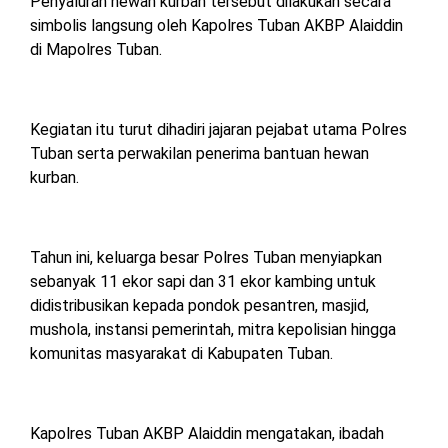
Penyaluran hewan kurban tersebut dilakukan secara
MESUJI
simbolis langsung oleh Kapolres Tuban AKBP Alaiddin
DPRD
di Mapolres Tuban.
LAMTIM
PESISIR
BARAT
DPRD
Kegiatan itu turut dihadiri jajaran pejabat utama Polres
LAMPUNG
TULANG
UTARA
Tuban serta perwakilan penerima bantuan hewan
BAWANG
kurban.
DPRD
TULANG
MESUJI
BAWANG
BARAT
Tahun ini, keluarga besar Polres Tuban menyiapkan
DPRD
sebanyak 11 ekor sapi dan 31 ekor kambing untuk
PESISIR
WAYKANAN
didistribusikan kepada pondok pesantren, masjid,
BARAT
mushola, instansi pemerintah, mitra kepolisian hingga
komunitas masyarakat di Kabupaten Tuban.
DPRD
TULANG
BAWANG
Kapolres Tuban AKBP Alaiddin mengatakan, ibadah
DPRD