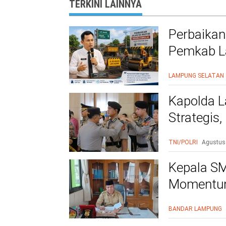
TERKINI LAINNYA
Perbaikan
Pemkab La
Warga Le
LAMPUNG SELATAN
Kapolda L
Strategis
Polri Presi
TNI/POLRI
Agustus
Kepala SM
Momentum
BANDAR LAMPUNG