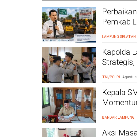
Perbaikan
Pemkab La
Warga Le
LAMPUNG SELATAN
Kapolda L
Strategis
Polri Presi
TNI/POLRI
Agustus
Kepala SM
Momentum
BANDAR LAMPUNG
Aksi Masa