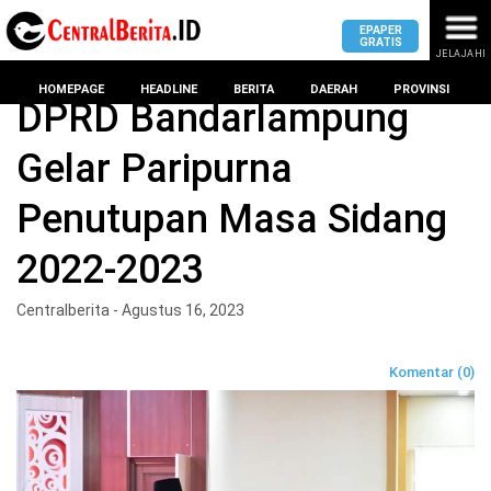
EPAPER
GRATIS
JELAJAHI
Home
BANDAR LAMPUNG
HOMEPAGE
HEADLINE
BERITA
DAERAH
PROVINSI
DPRD Bandarlampung
Gelar Paripurna
MASUK
Penutupan Masa Sidang
DAERAH
DPRD
PROVINSI
2022-2023
KOTA
DPRD
LAMPUNG
Centralberita - Agustus 16, 2023
BANDAR
PROVINSI
LAMPUNG
SUMSEL
Komentar (0)
DPRD
METRO
KOTA
BANTEN
BANDAR
LAMPUNG
PESAWARAN
JAWAB