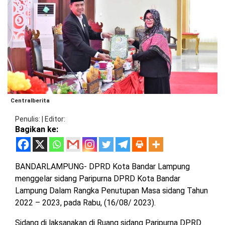
BARAT
DPRD
TANGGAMUS
METRO
DKI
PRINGSEWU
JAKARTA
DPRD
PESAWARAN
LAMPUNG
SELATAN
DPRD
TANGGAMUS
LAMPUNG
Centralberita
TENGAH
DPRD
PRINGSEWU
Penulis
|
Editor
Bagikan ke:
LAMPUNG
BARAT
DPRD
LAMSEL
LAMPUNG
BANDARLAMPUNG- DPRD Kota Bandar Lampung
TIMUR
DPRD
menggelar sidang Paripurna DPRD Kota Bandar
LAMTENG
Lampung Dalam Rangka Penutupan Masa sidang Tahun
LAMPUNG
2022 – 2023, pada Rabu, (16/08/ 2023).
UTARA
DPRD
LAMBAR
Sidang di laksanakan di Ruang sidang Paripurna DPRD