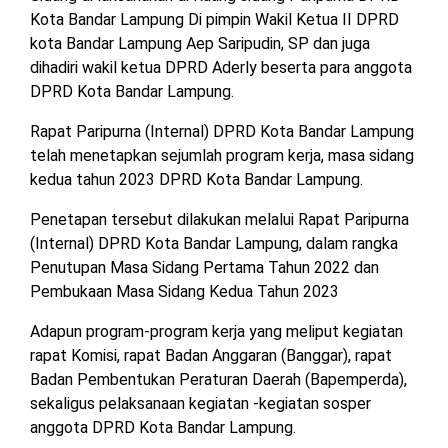
MESUJI
Kota Bandar Lampung Di pimpin Wakil Ketua II DPRD
kota Bandar Lampung Aep Saripudin, SP dan juga
DPRD
LAMTIM
dihadiri wakil ketua DPRD Aderly beserta para anggota
PESISIR
BARAT
DPRD Kota Bandar Lampung.
DPRD
Rapat Paripurna (Internal) DPRD Kota Bandar Lampung
LAMPUNG
TULANG
UTARA
telah menetapkan sejumlah program kerja, masa sidang
BAWANG
kedua tahun 2023 DPRD Kota Bandar Lampung.
DPRD
TULANG
Penetapan tersebut dilakukan melalui Rapat Paripurna
MESUJI
BAWANG
(Internal) DPRD Kota Bandar Lampung, dalam rangka
BARAT
Penutupan Masa Sidang Pertama Tahun 2022 dan
DPRD
PESISIR
Pembukaan Masa Sidang Kedua Tahun 2023
WAYKANAN
BARAT
Adapun program-program kerja yang meliput kegiatan
rapat Komisi, rapat Badan Anggaran (Banggar), rapat
DPRD
TULANG
Badan Pembentukan Peraturan Daerah (Bapemperda),
BAWANG
sekaligus pelaksanaan kegiatan -kegiatan sosper
anggota DPRD Kota Bandar Lampung.
DPRD