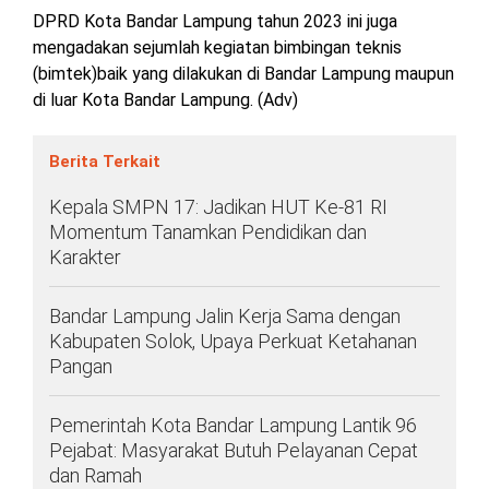
TULANG
DPRD Kota Bandar Lampung tahun 2023 ini juga
BAWANG
mengadakan sejumlah kegiatan bimbingan teknis
BARAT
(bimtek)baik yang dilakukan di Bandar Lampung maupun
di luar Kota Bandar Lampung. (Adv)
DPRD
WAYKANAN
Berita Terkait
Kepala SMPN 17: Jadikan HUT Ke-81 RI
INFO
KEBIJAKAN
SOSIAL
PEDOMAN
REDAKSI
TENTANG
Momentum Tanamkan Pendidikan dan
PERIKLANAN
PRIVASI
MEDIA
MEDIA
KAMI
SIBER
Karakter
Bandar Lampung Jalin Kerja Sama dengan
Kabupaten Solok, Upaya Perkuat Ketahanan
Pangan
Pemerintah Kota Bandar Lampung Lantik 96
Pejabat: Masyarakat Butuh Pelayanan Cepat
dan Ramah