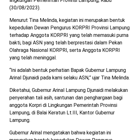
lingkungan Pemerintah Provinsi Lampung, Rabu
MESUJI
(30/08/2023).
DPRD
LAMTIM
Menurut Tina Melinda, kegiatan ini merupakan bentuk
PESISIR
BARAT
kepedulian Dewan Pengurus KORPRI Provinsi Lampung
DPRD
terhadap Anggota KORPRI yang telah memasuki purna
LAMPUNG
TULANG
bakti, bagi ASN yang telah berprestasi dalam Pekan
UTARA
BAWANG
Olahraga Nasional KORPRI, serta Anggota KORPRI
yang telah meninggal.
DPRD
TULANG
MESUJI
BAWANG
“Ini adalah bentuk perhatian Bapak Gubernur Lampung
BARAT
Arinal Djunaidi pada kami selaku ASN,” ujar Tina Melinda.
DPRD
PESISIR
Diketahui, Gubernur Arinal Lampung Djunaidi melakukan
WAYKANAN
BARAT
penyerahan tali asih, santunan dan penghargaan bagi
anggota Korpri di Lingkungan Pemerintah Provinsi
DPRD
Lampung, di Balai Keratun Lt.III, Kantor Gubernur
TULANG
Lampung.
BAWANG
Gubernur Arinal mengatakan bahwa kegiatan ini
DPRD