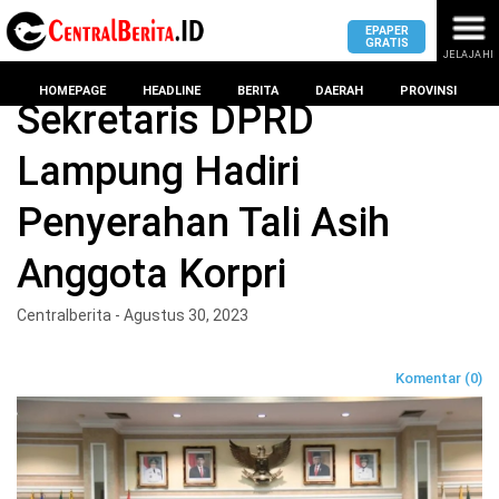
EPAPER
GRATIS
JELAJAHI
Home
Headline
HOMEPAGE
HEADLINE
BERITA
DAERAH
PROVINSI
Sekretaris DPRD
Lampung Hadiri
MASUK
Penyerahan Tali Asih
DAERAH
DPRD
PROVINSI
Anggota Korpri
KOTA
DPRD
LAMPUNG
Centralberita - Agustus 30, 2023
BANDAR
PROVINSI
LAMPUNG
SUMSEL
Komentar (0)
DPRD
METRO
KOTA
BANTEN
BANDAR
LAMPUNG
PESAWARAN
JAWAB