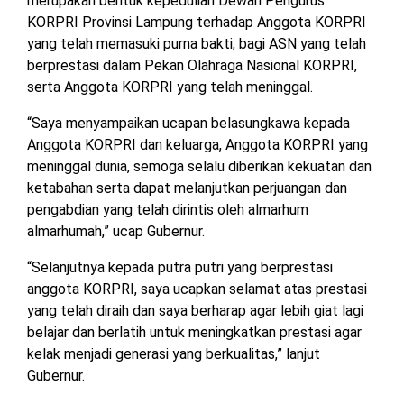
merupakan bentuk kepedulian Dewan Pengurus
TULANG
KORPRI Provinsi Lampung terhadap Anggota KORPRI
BAWANG
yang telah memasuki purna bakti, bagi ASN yang telah
BARAT
berprestasi dalam Pekan Olahraga Nasional KORPRI,
serta Anggota KORPRI yang telah meninggal.
DPRD
WAYKANAN
“Saya menyampaikan ucapan belasungkawa kepada
Anggota KORPRI dan keluarga, Anggota KORPRI yang
meninggal dunia, semoga selalu diberikan kekuatan dan
INFO
KEBIJAKAN
SOSIAL
PEDOMAN
REDAKSI
TENTANG
ketabahan serta dapat melanjutkan perjuangan dan
PERIKLANAN
PRIVASI
MEDIA
MEDIA
KAMI
SIBER
pengabdian yang telah dirintis oleh almarhum
almarhumah,” ucap Gubernur.
“Selanjutnya kepada putra putri yang berprestasi
anggota KORPRI, saya ucapkan selamat atas prestasi
yang telah diraih dan saya berharap agar lebih giat lagi
belajar dan berlatih untuk meningkatkan prestasi agar
kelak menjadi generasi yang berkualitas,” lanjut
Gubernur.