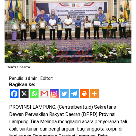
BARAT
DPRD
TANGGAMUS
METRO
DKI
PRINGSEWU
JAKARTA
DPRD
PESAWARAN
LAMPUNG
SELATAN
DPRD
TANGGAMUS
LAMPUNG
TENGAH
DPRD
Centralberita
PRINGSEWU
LAMPUNG
Penulis
admin
|
Editor
BARAT
Bagikan ke:
DPRD
LAMSEL
LAMPUNG
TIMUR
PROVINSI LAMPUNG, (Centralberita.id) Sekretaris
DPRD
LAMTENG
Dewan Perwakilan Rakyat Daerah (DPRD) Provinsi
LAMPUNG
Lampung Tina Melinda menghadiri acara penyerahan tali
UTARA
DPRD
asih, santunan dan penghargaan bagi anggota korpri di
LAMBAR