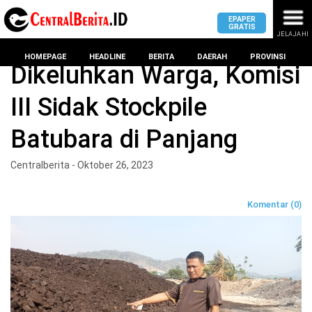
EPAPER
GRATIS
JELAJAHI
Home
BANDAR LAMPUNG
HOMEPAGE
HEADLINE
BERITA
DAERAH
PROVINSI
Dikeluhkan Warga, Komisi
III Sidak Stockpile
MASUK
Batubara di Panjang
DAERAH
DPRD
PROVINSI
Centralberita - Oktober 26, 2023
KOTA
DPRD
LAMPUNG
Komentar (0)
BANDAR
PROVINSI
LAMPUNG
SUMSEL
DPRD
METRO
KOTA
BANTEN
BANDAR
LAMPUNG
PESAWARAN
JAWAB