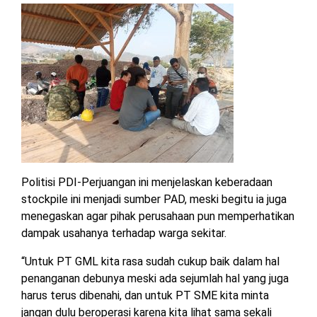
TULANG
BAWANG
BARAT
DPRD
WAYKANAN
INFO
KEBIJAKAN
SOSIAL
PEDOMAN
REDAKSI
TENTANG
PERIKLANAN
PRIVASI
MEDIA
MEDIA
KAMI
SIBER
Politisi PDI-Perjuangan ini menjelaskan keberadaan
stockpile ini menjadi sumber PAD, meski begitu ia juga
menegaskan agar pihak perusahaan pun memperhatikan
dampak usahanya terhadap warga sekitar.
“Untuk PT GML kita rasa sudah cukup baik dalam hal
penanganan debunya meski ada sejumlah hal yang juga
harus terus dibenahi, dan untuk PT SME kita minta
jangan dulu beroperasi karena kita lihat sama sekali