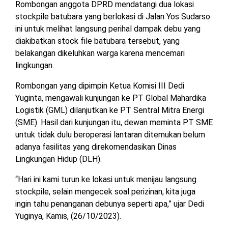
Rombongan anggota DPRD mendatangi dua lokasi
MESUJI
stockpile batubara yang berlokasi di Jalan Yos Sudarso
DPRD
ini untuk melihat langsung perihal dampak debu yang
LAMTIM
PESISIR
diakibatkan stock file batubara tersebut, yang
BARAT
belakangan dikeluhkan warga karena mencemari
DPRD
lingkungan.
LAMPUNG
TULANG
UTARA
BAWANG
Rombongan yang dipimpin Ketua Komisi III Dedi
Yuginta, mengawali kunjungan ke PT Global Mahardika
DPRD
TULANG
Logistik (GML) dilanjutkan ke PT Sentral Mitra Energi
MESUJI
BAWANG
(SME). Hasil dari kunjungan itu, dewan meminta PT SME
BARAT
untuk tidak dulu beroperasi lantaran ditemukan belum
DPRD
adanya fasilitas yang direkomendasikan Dinas
PESISIR
WAYKANAN
BARAT
Lingkungan Hidup (DLH).
“Hari ini kami turun ke lokasi untuk menijau langsung
DPRD
stockpile, selain mengecek soal perizinan, kita juga
TULANG
BAWANG
ingin tahu penanganan debunya seperti apa,” ujar Dedi
Yuginya, Kamis, (26/10/2023).
DPRD