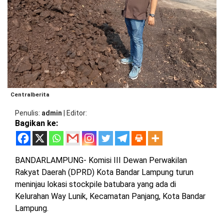
BARAT
DPRD
TANGGAMUS
METRO
DKI
PRINGSEWU
JAKARTA
DPRD
PESAWARAN
LAMPUNG
SELATAN
DPRD
TANGGAMUS
LAMPUNG
Centralberita
TENGAH
DPRD
Penulis
admin
|
Editor
PRINGSEWU
Bagikan ke:
LAMPUNG
BARAT
DPRD
LAMSEL
BANDARLAMPUNG- Komisi III Dewan Perwakilan
LAMPUNG
Rakyat Daerah (DPRD) Kota Bandar Lampung turun
TIMUR
DPRD
meninjau lokasi stockpile batubara yang ada di
LAMTENG
Kelurahan Way Lunik, Kecamatan Panjang, Kota Bandar
LAMPUNG
UTARA
Lampung.
DPRD
LAMBAR