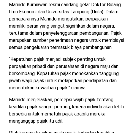
Marindo Kurniawan resmi sandang gelar Doktor Bidang
TULANG
BAWANG
Ilmu Ekonomi dari Universitas Lampung (Unila). Dalam
BARAT
pemaparannya Marindo mengatakan, perpajakan
memiliki peran yang sangat signifikan dalam negara,
DPRD
terutama dalam penyelenggaraan pembangunan. Pajak
WAYKANAN
merupakan sumber penerimaan negara untuk membiayai
semua pengeluaran termasuk biaya pembangunan.
INFO
KEBIJAKAN
SOSIAL
PEDOMAN
REDAKSI
TENTANG
“Kepatuhan pajak menjadi subjek penting untuk
PERIKLANAN
PRIVASI
MEDIA
MEDIA
KAMI
perpajakan pribadi dan perusahaan di negara maju dan
SIBER
berkembang. Kepatuhan pajak menekankan tanggung
jawab wajib pajak untuk melaporkan pendapatan dan
menentukan kewajiban pajak,” ujarnya.
Marindo menjelaskan, persepsi wajib pajak tentang
keadilan pajak sangat penting, karena individu akan lebih
bersedia untuk mematuhi pajak apabila mereka
menganggap pajak itu adil.
Oleh karena itu, sikap wajib pajak terhadap keadilan