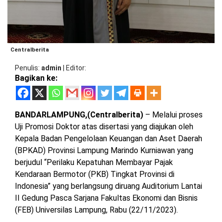
MESUJI
DPRD
LAMTIM
PESISIR
BARAT
Centralberita
DPRD
LAMPUNG
TULANG
Penulis
admin
|
Editor
UTARA
BAWANG
Bagikan ke:
DPRD
TULANG
MESUJI
BAWANG
BANDARLAMPUNG,(Centralberita)
– Melalui proses
BARAT
Uji Promosi Doktor atas disertasi yang diajukan oleh
DPRD
Kepala Badan Pengelolaan Keuangan dan Aset Daerah
PESISIR
WAYKANAN
(BPKAD) Provinsi Lampung Marindo Kurniawan yang
BARAT
berjudul “Perilaku Kepatuhan Membayar Pajak
Kendaraan Bermotor (PKB) Tingkat Provinsi di
DPRD
Indonesia” yang berlangsung diruang Auditorium Lantai
TULANG
BAWANG
II Gedung Pasca Sarjana Fakultas Ekonomi dan Bisnis
(FEB) Universilas Lampung, Rabu (22/11/2023).
DPRD