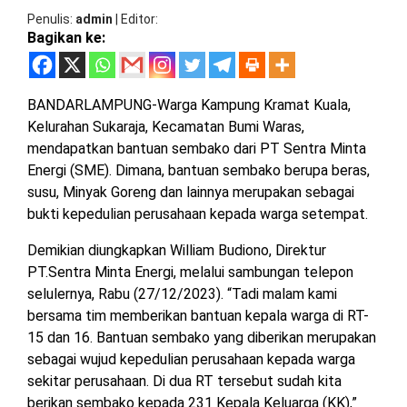
MESUJI
Penulis
admin
|
Editor
Bagikan ke:
DPRD
LAMTIM
PESISIR
BARAT
DPRD
BANDARLAMPUNG-Warga Kampung Kramat Kuala,
LAMPUNG
TULANG
Kelurahan Sukaraja, Kecamatan Bumi Waras,
UTARA
BAWANG
mendapatkan bantuan sembako dari PT Sentra Minta
Energi (SME). Dimana, bantuan sembako berupa beras,
DPRD
TULANG
susu, Minyak Goreng dan lainnya merupakan sebagai
MESUJI
BAWANG
bukti kepedulian perusahaan kepada warga setempat.
BARAT
DPRD
Demikian diungkapkan William Budiono, Direktur
PESISIR
WAYKANAN
PT.Sentra Minta Energi, melalui sambungan telepon
BARAT
selulernya, Rabu (27/12/2023). “Tadi malam kami
bersama tim memberikan bantuan kepala warga di RT-
DPRD
15 dan 16. Bantuan sembako yang diberikan merupakan
TULANG
BAWANG
sebagai wujud kepedulian perusahaan kepada warga
sekitar perusahaan. Di dua RT tersebut sudah kita
berikan sembako kepada 231 Kepala Keluarga (KK),”
DPRD