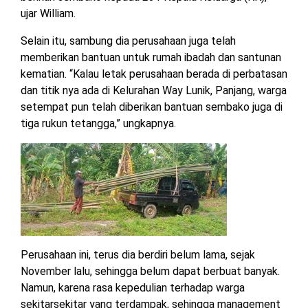
TULANG
ujar William.
BAWANG
BARAT
Selain itu, sambung dia perusahaan juga telah
memberikan bantuan untuk rumah ibadah dan santunan
DPRD
kematian. “Kalau letak perusahaan berada di perbatasan
WAYKANAN
dan titik nya ada di Kelurahan Way Lunik, Panjang, warga
setempat pun telah diberikan bantuan sembako juga di
tiga rukun tetangga,” ungkapnya.
INFO
KEBIJAKAN
SOSIAL
PEDOMAN
REDAKSI
TENTANG
PERIKLANAN
PRIVASI
MEDIA
MEDIA
KAMI
SIBER
Perusahaan ini, terus dia berdiri belum lama, sejak
November lalu, sehingga belum dapat berbuat banyak.
Namun, karena rasa kepedulian terhadap warga
sekitarsekitar yang terdampak, sehingga management