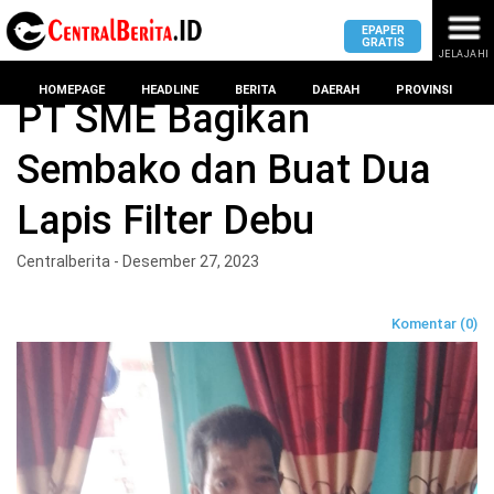
EPAPER
GRATIS
JELAJAHI
Home
BANDAR LAMPUNG
HOMEPAGE
HEADLINE
BERITA
DAERAH
PROVINSI
PT SME Bagikan
Sembako dan Buat Dua
MASUK
Lapis Filter Debu
DAERAH
DPRD
PROVINSI
Centralberita - Desember 27, 2023
KOTA
DPRD
LAMPUNG
Komentar (0)
BANDAR
PROVINSI
LAMPUNG
SUMSEL
DPRD
METRO
KOTA
BANTEN
BANDAR
LAMPUNG
PESAWARAN
JAWAB