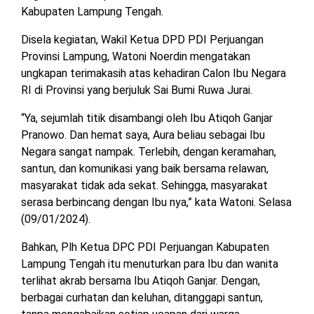
Kabupaten Lampung Tengah.
MESUJI
DPRD
Disela kegiatan, Wakil Ketua DPD PDI Perjuangan
LAMTIM
PESISIR
Provinsi Lampung, Watoni Noerdin mengatakan
BARAT
ungkapan terimakasih atas kehadiran Calon Ibu Negara
DPRD
RI di Provinsi yang berjuluk Sai Bumi Ruwa Jurai.
LAMPUNG
TULANG
UTARA
BAWANG
“Ya, sejumlah titik disambangi oleh Ibu Atiqoh Ganjar
Pranowo. Dan hemat saya, Aura beliau sebagai Ibu
DPRD
TULANG
Negara sangat nampak. Terlebih, dengan keramahan,
MESUJI
BAWANG
santun, dan komunikasi yang baik bersama relawan,
BARAT
masyarakat tidak ada sekat. Sehingga, masyarakat
DPRD
serasa berbincang dengan Ibu nya,” kata Watoni. Selasa
PESISIR
WAYKANAN
BARAT
(09/01/2024).
Bahkan, Plh Ketua DPC PDI Perjuangan Kabupaten
DPRD
Lampung Tengah itu menuturkan para Ibu dan wanita
TULANG
BAWANG
terlihat akrab bersama Ibu Atiqoh Ganjar. Dengan,
berbagai curhatan dan keluhan, ditanggapi santun,
DPRD