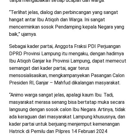
tanpa mengabaikan setiap ucapan dari warga.
TULANG
BAWANG
“Terlihat jelas, dialog dan perbincangan yang sangat
BARAT
hangat antar Ibu Atiqoh dan Warga. Ini sangat
mencerminkan sosok Pendamping kepala Negara yang
DPRD
baik,” ujarnya.
WAYKANAN
Sebagai kader partai, Anggota Fraksi PDI Perjuangan
DPRD Provinsi Lampung itu mengaku, dengan hadirnya
INFO
KEBIJAKAN
SOSIAL
PEDOMAN
REDAKSI
TENTANG
Ibu Atiqoh Ganjar ke Provinsi Lampung, dapat memecut
PERIKLANAN
PRIVASI
MEDIA
MEDIA
KAMI
semangat dari kader partai, agar terus
SIBER
mensosialisasikan, mengkampanyekan Pasangan Calon
Presiden RI, Ganjar – Mahfud dikalangan masyarakat.
“Animo warga sangat jelas, apalagi kaum Ibu. Tadi,
masyarakat merasa senang bisa bertatap muka secara
langsung dengan sosok calon Ibu Negara. Artinya, tidak
ada keraguan dari masyarakat Lampung khususnya, dan
kader partai untuk berjuang menjemput kemenangan
Hatrick di Pemilu dan Pilpres 14 Februari 2024