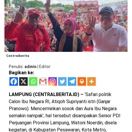
BARAT
DPRD
TANGGAMUS
METRO
DKI
PRINGSEWU
JAKARTA
DPRD
PESAWARAN
LAMPUNG
SELATAN
DPRD
TANGGAMUS
LAMPUNG
Centralberita
TENGAH
DPRD
Penulis
admin
|
Editor
PRINGSEWU
Bagikan ke:
LAMPUNG
BARAT
DPRD
LAMSEL
LAMPUNG (CENTRALBERITA.ID) –
‘Safari politik
LAMPUNG
Calon Ibu Negara RI, Atiqoh Supriyanti istri (Ganjar
TIMUR
DPRD
Pranowo). Mencerminkan sosok dan Aura Ibu Negara
LAMTENG
semakin nampak’, hal tersebut disampaikan Senior PDI
LAMPUNG
UTARA
Perjuangan Provinsi Lampung, Watoni Noerdin, disela
DPRD
kegiatan, di Kabupaten Pesawaran, Kota Metro,
LAMBAR