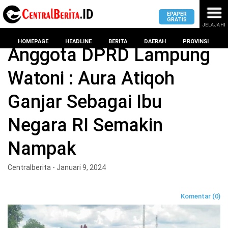
EPAPER
GRATIS
JELAJAHI
Home
Headline
HOMEPAGE
HEADLINE
BERITA
DAERAH
PROVINSI
Anggota DPRD Lampung
Watoni : Aura Atiqoh
MASUK
Ganjar Sebagai Ibu
DAERAH
DPRD
PROVINSI
Negara RI Semakin
KOTA
DPRD
LAMPUNG
Nampak
BANDAR
PROVINSI
LAMPUNG
SUMSEL
Centralberita - Januari 9, 2024
DPRD
METRO
KOTA
BANTEN
BANDAR
Komentar (0)
LAMPUNG
PESAWARAN
JAWAB