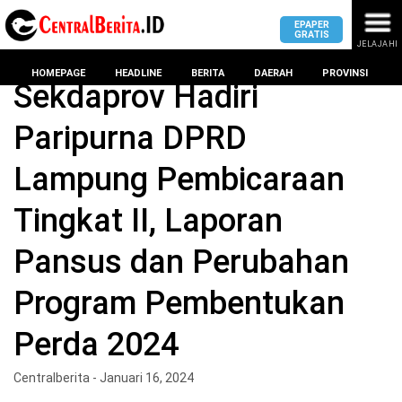
EPAPER
GRATIS
JELAJAHI
Home
Headline
HOMEPAGE
HEADLINE
BERITA
DAERAH
PROVINSI
Sekdaprov Hadiri
Paripurna DPRD
MASUK
Lampung Pembicaraan
DAERAH
DPRD
PROVINSI
Tingkat II, Laporan
KOTA
DPRD
LAMPUNG
Pansus dan Perubahan
BANDAR
PROVINSI
LAMPUNG
Program Pembentukan
SUMSEL
DPRD
METRO
KOTA
Perda 2024
BANTEN
BANDAR
LAMPUNG
PESAWARAN
Centralberita - Januari 16, 2024
JAWAB