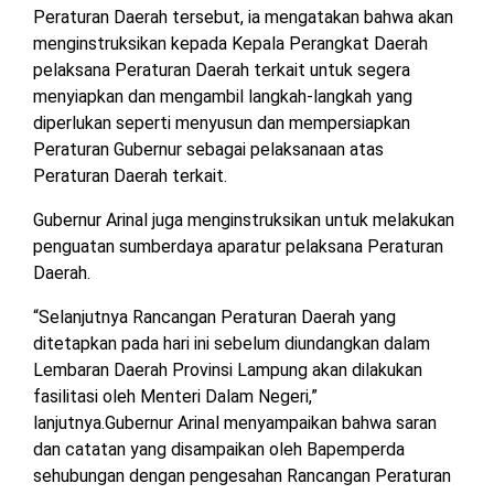
Peraturan Daerah tersebut, ia mengatakan bahwa akan
TULANG
BAWANG
menginstruksikan kepada Kepala Perangkat Daerah
BARAT
pelaksana Peraturan Daerah terkait untuk segera
menyiapkan dan mengambil langkah-langkah yang
DPRD
diperlukan seperti menyusun dan mempersiapkan
WAYKANAN
Peraturan Gubernur sebagai pelaksanaan atas
Peraturan Daerah terkait.
INFO
KEBIJAKAN
SOSIAL
PEDOMAN
REDAKSI
TENTANG
Gubernur Arinal juga menginstruksikan untuk melakukan
PERIKLANAN
PRIVASI
MEDIA
MEDIA
KAMI
penguatan sumberdaya aparatur pelaksana Peraturan
SIBER
Daerah.
“Selanjutnya Rancangan Peraturan Daerah yang
ditetapkan pada hari ini sebelum diundangkan dalam
Lembaran Daerah Provinsi Lampung akan dilakukan
fasilitasi oleh Menteri Dalam Negeri,”
lanjutnya.Gubernur Arinal menyampaikan bahwa saran
dan catatan yang disampaikan oleh Bapemperda
sehubungan dengan pengesahan Rancangan Peraturan