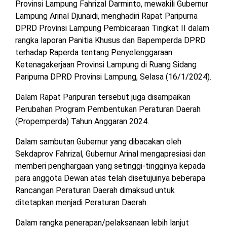
Provinsi Lampung Fahrizal Darminto, mewakili Gubernur
MESUJI
Lampung Arinal Djunaidi, menghadiri Rapat Paripurna
DPRD
DPRD Provinsi Lampung Pembicaraan Tingkat II dalam
LAMTIM
PESISIR
rangka laporan Panitia Khusus dan Bapemperda DPRD
BARAT
terhadap Raperda tentang Penyelenggaraan
DPRD
Ketenagakerjaan Provinsi Lampung di Ruang Sidang
LAMPUNG
TULANG
UTARA
Paripurna DPRD Provinsi Lampung, Selasa (16/1/2024).
BAWANG
Dalam Rapat Paripuran tersebut juga disampaikan
DPRD
TULANG
Perubahan Program Pembentukan Peraturan Daerah
MESUJI
BAWANG
(Propemperda) Tahun Anggaran 2024.
BARAT
DPRD
Dalam sambutan Gubernur yang dibacakan oleh
PESISIR
WAYKANAN
Sekdaprov Fahrizal, Gubernur Arinal mengapresiasi dan
BARAT
memberi penghargaan yang setinggi-tingginya kepada
para anggota Dewan atas telah disetujuinya beberapa
DPRD
Rancangan Peraturan Daerah dimaksud untuk
TULANG
BAWANG
ditetapkan menjadi Peraturan Daerah.
Dalam rangka penerapan/pelaksanaan lebih lanjut
DPRD