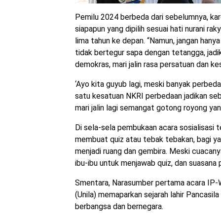
Pemilu 2024 berbeda dari sebelumnya, kare
siapapun yang dipilih sesuai hati nurani r
lima tahun ke depan. “Namun, jangan hanya
tidak bertegur sapa dengan tetangga, jad
demokras, mari jalin rasa persatuan dan ke
‘Ayo kita guyub lagi, meski banyak perbed
satu kesatuan NKRI perbedaan jadikan seb
mari jalin lagi semangat gotong royong yang
Di sela-sela pembukaan acara sosialisasi
membuat quiz atau tebak tebakan, bagi ya
menjadi ruang dan gembira. Meski cuacany
ibu-ibu untuk menjawab quiz, dan suasana
Smentara, Narasumber pertama acara IP-W
(Unila) memaparkan sejarah lahir Pancasil
berbangsa dan bernegara.