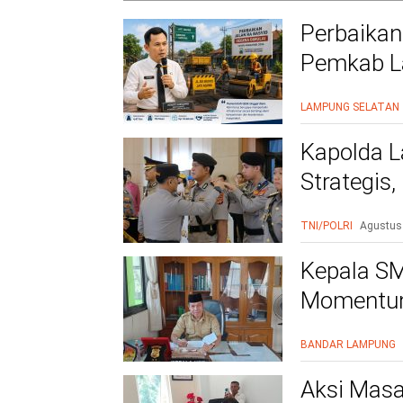
Perbaikan
Pemkab La
Warga Le
LAMPUNG SELATAN
Kapolda L
Strategis
Polri Presi
TNI/POLRI
Agustus
Kepala SM
Momentum
BANDAR LAMPUNG
Aksi Masa