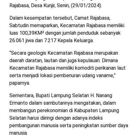
MESUJI
Rajabasa, Desa Kunjir, Senin, (29/01/2024).
DPRD
Dalam kesempatan tersebut, Camat Rajabasa,
LAMTIM
PESISIR
Sabtudin memaparkan, Kecamatan Rajabasa memiliki
BARAT
luas 100,39KM² dengan jumlah penduduk sebanyak
DPRD
26.061 jiwa dan 7.217 Kepala Keluarga.
LAMPUNG
TULANG
UTARA
BAWANG
“Secara geologis Kecamatan Rajabasa merupakan
daerah daratan, lautan dan juga kepulauan. Dimana
DPRD
TULANG
Kecamatan Rajabasa memiliki komoditi perikanan laut
MESUJI
BAWANG
serta menjadi lokasi pembenuran udang vaname,”
BARAT
paparnya.
DPRD
PESISIR
WAYKANAN
Sementara, Bupati Lampung Selatan H. Nanang
BARAT
Ermanto dalam sambutannya mengatakan, dalam
membangun perekonomian di Kabupaten Lampung
DPRD
TULANG
Selatan harus diiringi dengan adanya indeks
BAWANG
pembangunan manusia serta peningkatan sumber daya
manusia.
DPRD