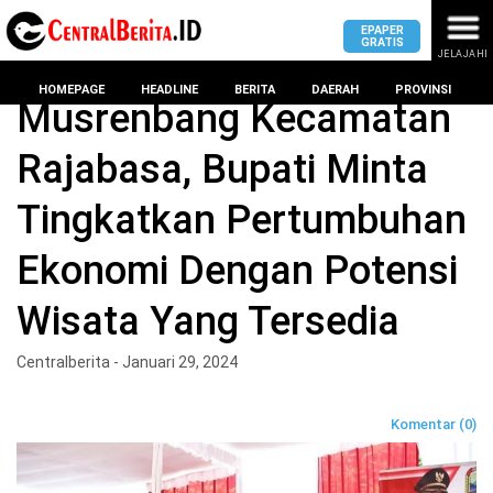
EPAPER
GRATIS
JELAJAHI
Home
Lampung Selatan
HOMEPAGE
HEADLINE
BERITA
DAERAH
PROVINSI
Musrenbang Kecamatan
Rajabasa, Bupati Minta
MASUK
Tingkatkan Pertumbuhan
DAERAH
DPRD
PROVINSI
Ekonomi Dengan Potensi
KOTA
DPRD
LAMPUNG
Wisata Yang Tersedia
BANDAR
PROVINSI
LAMPUNG
SUMSEL
Centralberita - Januari 29, 2024
DPRD
METRO
KOTA
BANTEN
BANDAR
Komentar (0)
LAMPUNG
PESAWARAN
JAWAB