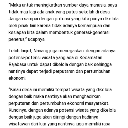
TULANG
“Maka untuk meningkatkan sumber daya manusia, saya
BAWANG
tidak mau lagi ada anak yang putus sekolah di desa.
BARAT
Jangan sampai dengan potensi yang kita punya dikelola
oleh pihak lain karena tidak adanya kemampuan dan
DPRD
kesiapan kita dalam membentuk generasi-generasi
WAYKANAN
penerus,” ucapnya.
Lebih lanjut, Nanang juga menegaskan, dengan adanya
INFO
KEBIJAKAN
SOSIAL
PEDOMAN
REDAKSI
TENTANG
potensi-potensi wisata yang ada di Kecamatan
PERIKLANAN
PRIVASI
MEDIA
MEDIA
KAMI
Rajabasa untuk dapat dikelola dengan baik sehingga
SIBER
nantinya dapat terjadi perputaran dan pertumbuhan
ekonomi.
“Kalau desa ini memiliki tempat wisata yang dikelola
dengan baik maka nantinya akan menghadirkan
perputaran dan pertumbuhan ekonomi masyarakat.
Kuncinya, dengan adanya potensi wisata yang dikelola
dengan baik juga akan diiringi dengan hadirnya
wisatawan dari luar yang nantinya juga memiliki rasa