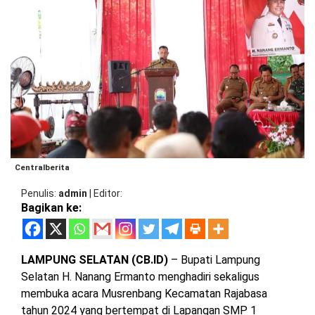
BARAT
DPRD
TANGGAMUS
METRO
DKI
PRINGSEWU
JAKARTA
DPRD
PESAWARAN
LAMPUNG
SELATAN
DPRD
TANGGAMUS
LAMPUNG
TENGAH
DPRD
PRINGSEWU
Centralberita
LAMPUNG
Penulis
admin
|
Editor
BARAT
DPRD
Bagikan ke:
LAMSEL
LAMPUNG
TIMUR
DPRD
LAMPUNG SELATAN (CB.ID)
– Bupati Lampung
LAMTENG
Selatan H. Nanang Ermanto menghadiri sekaligus
LAMPUNG
UTARA
membuka acara Musrenbang Kecamatan Rajabasa
DPRD
LAMBAR
tahun 2024 yang bertempat di Lapangan SMP 1