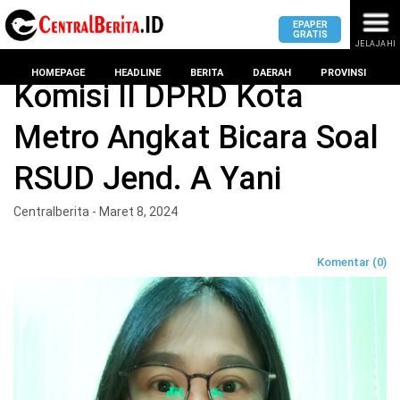
EPAPER
GRATIS
JELAJAHI
Home
Kota Metro
HOMEPAGE
HEADLINE
BERITA
DAERAH
PROVINSI
Komisi II DPRD Kota
Metro Angkat Bicara Soal
MASUK
RSUD Jend. A Yani
DAERAH
DPRD
PROVINSI
Centralberita - Maret 8, 2024
KOTA
DPRD
LAMPUNG
Komentar (0)
BANDAR
PROVINSI
LAMPUNG
SUMSEL
DPRD
METRO
KOTA
BANTEN
BANDAR
LAMPUNG
PESAWARAN
JAWAB