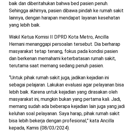
baik dan diberitahukan bahwa bed pasien penuh.
TULANG
BAWANG
Sehingga akhirnya, pasien dibawa pindah ke rumah sakit
BARAT
lainnya, dengan harapan mendapat layanan kesehatan
yang lebih baik.
DPRD
WAYKANAN
Wakil Ketua Komisi II DPRD Kota Metro, Ancilla
Hernani menanggapi persoalan tersebut. Dia berharap
masyarakat tetap tenang, fokus pada kondisi pasien
INFO
KEBIJAKAN
SOSIAL
PEDOMAN
REDAKSI
TENTANG
dan berkenan memahami keterbatasan rumah sakit,
PERIKLANAN
PRIVASI
MEDIA
MEDIA
KAMI
terutama saat memang sedang penuh pasien.
SIBER
“Untuk pihak rumah sakit juga, jadikan kejadian ini
sebagai pelajaran. Lakukan evaluasi agar pelayanan bisa
lebih baik. Karena untuk kejadian yang dirasakan oleh
masyarakat ini, mungkin bukan yang pertama kali. Jadi,
memang sudah ada beberapa kejadian lain juga yang jadi
keluhan soal pelayanan. Saya harap, pihak rumah sakit
bisa lebih bekerja dengan profesional,” kata Ancilla
kepada, Kamis (08/03/2024).