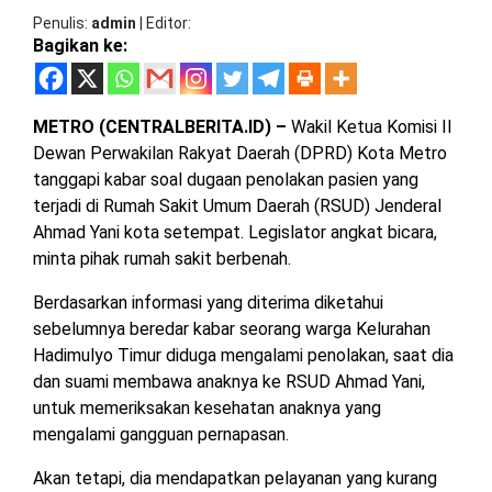
MESUJI
Penulis
admin
|
Editor
Bagikan ke:
DPRD
LAMTIM
PESISIR
BARAT
DPRD
METRO (CENTRALBERITA.ID) –
Wakil Ketua Komisi II
LAMPUNG
TULANG
Dewan Perwakilan Rakyat Daerah (DPRD) Kota Metro
UTARA
BAWANG
tanggapi kabar soal dugaan penolakan pasien yang
terjadi di Rumah Sakit Umum Daerah (RSUD) Jenderal
DPRD
TULANG
Ahmad Yani kota setempat. Legislator angkat bicara,
MESUJI
BAWANG
minta pihak rumah sakit berbenah.
BARAT
DPRD
Berdasarkan informasi yang diterima diketahui
PESISIR
WAYKANAN
sebelumnya beredar kabar seorang warga Kelurahan
BARAT
Hadimulyo Timur diduga mengalami penolakan, saat dia
dan suami membawa anaknya ke RSUD Ahmad Yani,
DPRD
untuk memeriksakan kesehatan anaknya yang
TULANG
BAWANG
mengalami gangguan pernapasan.
Akan tetapi, dia mendapatkan pelayanan yang kurang
DPRD