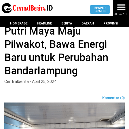
EPAPER
GRATIS
JELAJAHI
Home
Politik
HOMEPAGE
HEADLINE
BERITA
DAERAH
PROVINSI
Putri Maya Maju
Pilwakot, Bawa Energi
MASUK
Baru untuk Perubahan
DAERAH
DPRD
PROVINSI
Bandarlampung
KOTA
DPRD
LAMPUNG
Centralberita - April 25, 2024
BANDAR
PROVINSI
LAMPUNG
SUMSEL
Komentar (0)
DPRD
METRO
KOTA
BANTEN
BANDAR
LAMPUNG
PESAWARAN
JAWAB