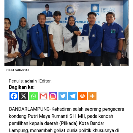
BARAT
DPRD
TANGGAMUS
METRO
DKI
PRINGSEWU
JAKARTA
DPRD
PESAWARAN
LAMPUNG
SELATAN
DPRD
TANGGAMUS
LAMPUNG
TENGAH
DPRD
PRINGSEWU
Centralberita
LAMPUNG
Penulis
admin
|
Editor
BARAT
DPRD
Bagikan ke:
LAMSEL
LAMPUNG
TIMUR
DPRD
BANDARLAMPUNG-Kehadiran salah seorang pengacara
LAMTENG
kondang Putri Maya Rumanti SH. MH, pada kancah
LAMPUNG
pemilihan kepala daerah (Pilkada) Kota Bandar
UTARA
DPRD
Lampung, menambah geliat dunia politik khususnya di
LAMBAR