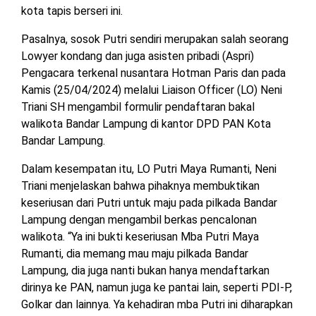
kota tapis berseri ini.
MESUJI
DPRD
Pasalnya, sosok Putri sendiri merupakan salah seorang
LAMTIM
PESISIR
Lowyer kondang dan juga asisten pribadi (Aspri)
BARAT
Pengacara terkenal nusantara Hotman Paris dan pada
DPRD
Kamis (25/04/2024) melalui Liaison Officer (LO) Neni
LAMPUNG
TULANG
UTARA
Triani SH mengambil formulir pendaftaran bakal
BAWANG
walikota Bandar Lampung di kantor DPD PAN Kota
Bandar Lampung.
DPRD
TULANG
MESUJI
BAWANG
Dalam kesempatan itu, LO Putri Maya Rumanti, Neni
BARAT
Triani menjelaskan bahwa pihaknya membuktikan
DPRD
keseriusan dari Putri untuk maju pada pilkada Bandar
PESISIR
WAYKANAN
BARAT
Lampung dengan mengambil berkas pencalonan
walikota. “Ya ini bukti keseriusan Mba Putri Maya
DPRD
Rumanti, dia memang mau maju pilkada Bandar
TULANG
Lampung, dia juga nanti bukan hanya mendaftarkan
BAWANG
dirinya ke PAN, namun juga ke pantai lain, seperti PDI-P,
Golkar dan lainnya. Ya kehadiran mba Putri ini diharapkan
DPRD