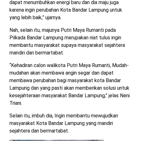
dapat menumbuhkan energi baru dan dia maju juga
TULANG
karena ingin perubahan Kota Bandar Lampung untuk
BAWANG
BARAT
yang lebih baik,” ujarnya.
Nah, selain itu, majunya Putri Maya Rumanti pada
DPRD
Pilkada Bandar Lampung merupakan niat tulus ingin
WAYKANAN
membantu masyarakat supaya masyarakat sejahtera
mandiri dan bermartabat.
INFO
KEBIJAKAN
SOSIAL
PEDOMAN
REDAKSI
TENTANG
“Kehadiran calon walikota Putri Maya Rumanti, Mudah-
PERIKLANAN
PRIVASI
MEDIA
MEDIA
KAMI
mudahan akan membawa angin segar dan dapat
SIBER
membawa perubahan bagi masyarakat kota Bandar
Lampung dan yang pasti akan memberikan solusi untuk
kesejahteraan masyarakat Bandar Lampung,” jelas Neni
Triani.
Selain itu, imbuh dia, Ingin membantu mewujudkan
masyarakat Kota Bandar Lampung yang mandiri
sejahtera dan bermartabat.