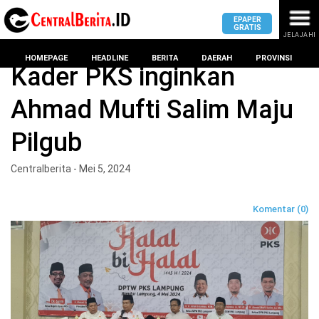
EPAPER
GRATIS
JELAJAHI
Home
Politik
HOMEPAGE
HEADLINE
BERITA
DAERAH
PROVINSI
Kader PKS inginkan
Ahmad Mufti Salim Maju
MASUK
Pilgub
DAERAH
DPRD
PROVINSI
Centralberita - Mei 5, 2024
KOTA
DPRD
LAMPUNG
Komentar (0)
BANDAR
PROVINSI
LAMPUNG
SUMSEL
DPRD
METRO
KOTA
BANTEN
BANDAR
LAMPUNG
PESAWARAN
JAWAB