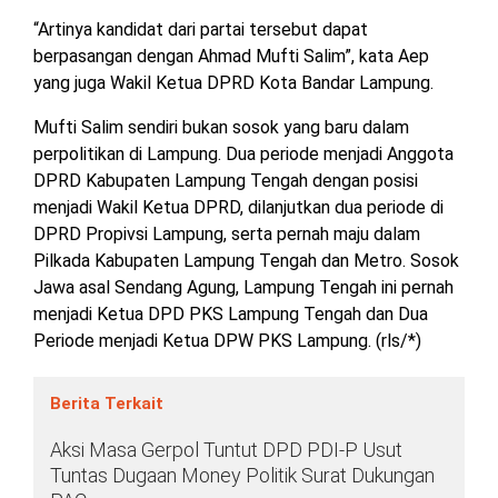
TULANG
“Artinya kandidat dari partai tersebut dapat
BAWANG
berpasangan dengan Ahmad Mufti Salim”, kata Aep
BARAT
yang juga Wakil Ketua DPRD Kota Bandar Lampung.
DPRD
Mufti Salim sendiri bukan sosok yang baru dalam
WAYKANAN
perpolitikan di Lampung. Dua periode menjadi Anggota
DPRD Kabupaten Lampung Tengah dengan posisi
menjadi Wakil Ketua DPRD, dilanjutkan dua periode di
INFO
KEBIJAKAN
SOSIAL
PEDOMAN
REDAKSI
TENTANG
DPRD Propivsi Lampung, serta pernah maju dalam
PERIKLANAN
PRIVASI
MEDIA
MEDIA
KAMI
SIBER
Pilkada Kabupaten Lampung Tengah dan Metro. Sosok
Jawa asal Sendang Agung, Lampung Tengah ini pernah
menjadi Ketua DPD PKS Lampung Tengah dan Dua
Periode menjadi Ketua DPW PKS Lampung. (rls/*)
Berita Terkait
Aksi Masa Gerpol Tuntut DPD PDI-P Usut
Tuntas Dugaan Money Politik Surat Dukungan