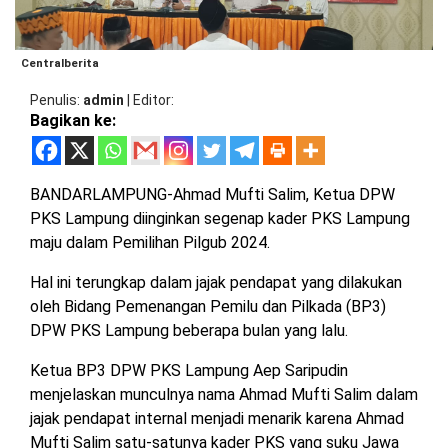
BARAT
DPRD
TANGGAMUS
METRO
DKI
Centralberita
PRINGSEWU
JAKARTA
DPRD
PESAWARAN
Penulis
admin
|
Editor
LAMPUNG
Bagikan ke:
SELATAN
DPRD
TANGGAMUS
LAMPUNG
BANDARLAMPUNG-Ahmad Mufti Salim, Ketua DPW
TENGAH
DPRD
PKS Lampung diinginkan segenap kader PKS Lampung
PRINGSEWU
maju dalam Pemilihan Pilgub 2024.
LAMPUNG
BARAT
Hal ini terungkap dalam jajak pendapat yang dilakukan
DPRD
LAMSEL
oleh Bidang Pemenangan Pemilu dan Pilkada (BP3)
LAMPUNG
DPW PKS Lampung beberapa bulan yang lalu.
TIMUR
DPRD
Ketua BP3 DPW PKS Lampung Aep Saripudin
LAMTENG
menjelaskan munculnya nama Ahmad Mufti Salim dalam
LAMPUNG
UTARA
jajak pendapat internal menjadi menarik karena Ahmad
DPRD
LAMBAR
Mufti Salim satu-satunya kader PKS yang suku Jawa