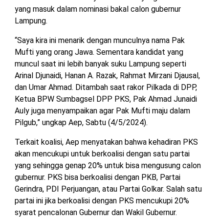
MESUJI
yang masuk dalam nominasi bakal calon gubernur
Lampung.
DPRD
LAMTIM
PESISIR
“Saya kira ini menarik dengan munculnya nama Pak
BARAT
Mufti yang orang Jawa. Sementara kandidat yang
DPRD
muncul saat ini lebih banyak suku Lampung seperti
LAMPUNG
TULANG
UTARA
Arinal Djunaidi, Hanan A. Razak, Rahmat Mirzani Djausal,
BAWANG
dan Umar Ahmad. Ditambah saat rakor Pilkada di DPP,
DPRD
Ketua BPW Sumbagsel DPP PKS, Pak Ahmad Junaidi
TULANG
MESUJI
BAWANG
Auly juga menyampaikan agar Pak Mufti maju dalam
BARAT
Pilgub,” ungkap Aep, Sabtu (4/5/2024).
DPRD
PESISIR
Terkait koalisi, Aep menyatakan bahwa kehadiran PKS
WAYKANAN
BARAT
akan mencukupi untuk berkoalisi dengan satu partai
yang sehingga genap 20% untuk bisa mengusung calon
DPRD
gubernur. PKS bisa berkoalisi dengan PKB, Partai
TULANG
Gerindra, PDI Perjuangan, atau Partai Golkar. Salah satu
BAWANG
partai ini jika berkoalisi dengan PKS mencukupi 20%
syarat pencalonan Gubernur dan Wakil Gubernur.
DPRD