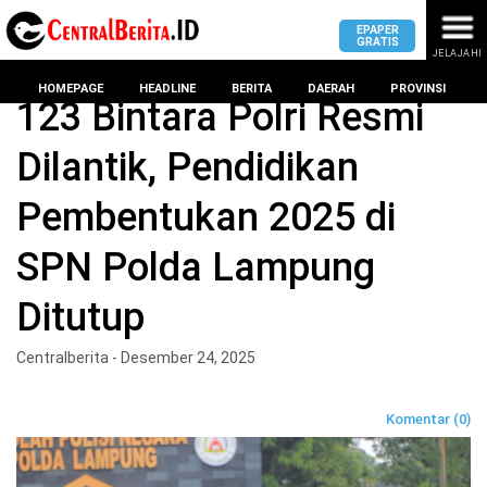
EPAPER
GRATIS
JELAJAHI
Home
TNI/POLRI
HOMEPAGE
HEADLINE
BERITA
DAERAH
PROVINSI
123 Bintara Polri Resmi
Dilantik, Pendidikan
MASUK
Pembentukan 2025 di
DAERAH
DPRD
PROVINSI
SPN Polda Lampung
KOTA
DPRD
LAMPUNG
Ditutup
BANDAR
PROVINSI
LAMPUNG
SUMSEL
Centralberita - Desember 24, 2025
DPRD
METRO
KOTA
BANTEN
BANDAR
Komentar (0)
LAMPUNG
PESAWARAN
JAWAB