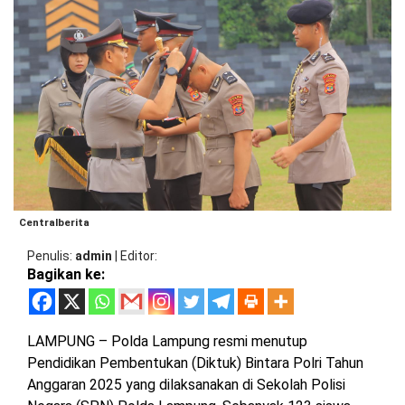
BARAT
DPRD
TANGGAMUS
METRO
DKI
PRINGSEWU
JAKARTA
DPRD
PESAWARAN
LAMPUNG
SELATAN
DPRD
TANGGAMUS
LAMPUNG
TENGAH
DPRD
PRINGSEWU
Centralberita
LAMPUNG
BARAT
DPRD
Penulis
admin
|
Editor
LAMSEL
Bagikan ke:
LAMPUNG
TIMUR
DPRD
LAMTENG
LAMPUNG – Polda Lampung resmi menutup
LAMPUNG
Pendidikan Pembentukan (Diktuk) Bintara Polri Tahun
UTARA
DPRD
Anggaran 2025 yang dilaksanakan di Sekolah Polisi
LAMBAR