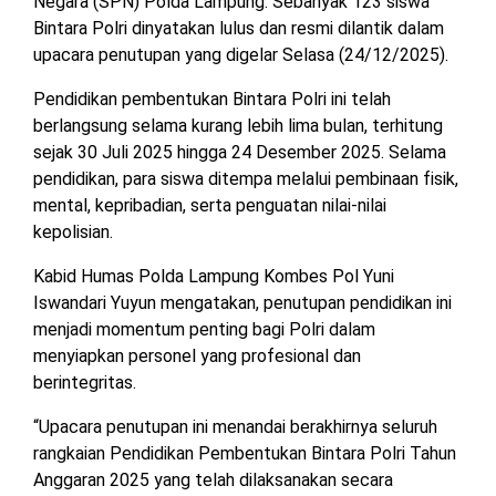
Negara (SPN) Polda Lampung. Sebanyak 123 siswa
MESUJI
Bintara Polri dinyatakan lulus dan resmi dilantik dalam
DPRD
upacara penutupan yang digelar Selasa (24/12/2025).
LAMTIM
PESISIR
BARAT
Pendidikan pembentukan Bintara Polri ini telah
DPRD
berlangsung selama kurang lebih lima bulan, terhitung
LAMPUNG
TULANG
sejak 30 Juli 2025 hingga 24 Desember 2025. Selama
UTARA
BAWANG
pendidikan, para siswa ditempa melalui pembinaan fisik,
mental, kepribadian, serta penguatan nilai-nilai
DPRD
TULANG
kepolisian.
MESUJI
BAWANG
BARAT
Kabid Humas Polda Lampung Kombes Pol Yuni
DPRD
Iswandari Yuyun mengatakan, penutupan pendidikan ini
PESISIR
WAYKANAN
menjadi momentum penting bagi Polri dalam
BARAT
menyiapkan personel yang profesional dan
berintegritas.
DPRD
TULANG
“Upacara penutupan ini menandai berakhirnya seluruh
BAWANG
rangkaian Pendidikan Pembentukan Bintara Polri Tahun
Anggaran 2025 yang telah dilaksanakan secara
DPRD