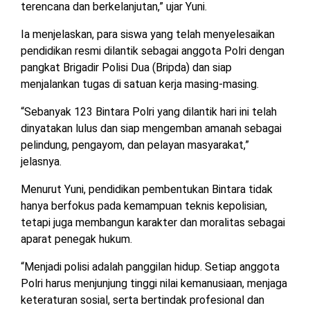
terencana dan berkelanjutan,” ujar Yuni.
TULANG
BAWANG
Ia menjelaskan, para siswa yang telah menyelesaikan
BARAT
pendidikan resmi dilantik sebagai anggota Polri dengan
pangkat Brigadir Polisi Dua (Bripda) dan siap
DPRD
menjalankan tugas di satuan kerja masing-masing.
WAYKANAN
“Sebanyak 123 Bintara Polri yang dilantik hari ini telah
dinyatakan lulus dan siap mengemban amanah sebagai
INFO
KEBIJAKAN
SOSIAL
PEDOMAN
REDAKSI
TENTANG
pelindung, pengayom, dan pelayan masyarakat,”
PERIKLANAN
PRIVASI
MEDIA
MEDIA
KAMI
SIBER
jelasnya.
Menurut Yuni, pendidikan pembentukan Bintara tidak
hanya berfokus pada kemampuan teknis kepolisian,
tetapi juga membangun karakter dan moralitas sebagai
aparat penegak hukum.
“Menjadi polisi adalah panggilan hidup. Setiap anggota
Polri harus menjunjung tinggi nilai kemanusiaan, menjaga
keteraturan sosial, serta bertindak profesional dan