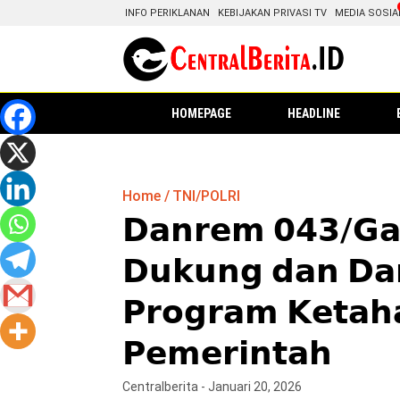
INFO PERIKLANAN
KEBIJAKAN PRIVASI TV
MEDIA SOSIA
HOMEPAGE
HEADLINE
Home
TNI/POLRI
𝗗𝗮𝗻𝗿𝗲𝗺 𝟬𝟰𝟯/𝗚𝗮
𝗗𝘂𝗸𝘂𝗻𝗴 𝗱𝗮𝗻 𝗗𝗮
𝗣𝗿𝗼𝗴𝗿𝗮𝗺 𝗞𝗲𝘁𝗮𝗵
𝗣𝗲𝗺𝗲𝗿𝗶𝗻𝘁𝗮𝗵
Centralberita - Januari 20, 2026