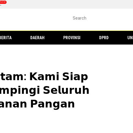
L
BERITA
DAERAH
PROVINSI
DPRD
UN
𝗮𝗺: 𝗞𝗮𝗺𝗶 𝗦𝗶𝗮𝗽
𝗽𝗶𝗻𝗴𝗶 𝗦𝗲𝗹𝘂𝗿𝘂𝗵
𝗮𝗻𝗮𝗻 𝗣𝗮𝗻𝗴𝗮𝗻