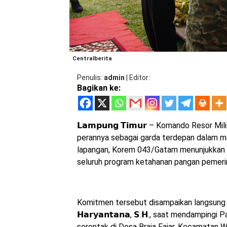
Centralberita
Penulis
admin
|
Editor
Bagikan ke:
𝗟𝗮𝗺𝗽𝘂𝗻𝗴 𝗧𝗶𝗺𝘂𝗿 – Komando Resor
perannya sebagai garda terdepan dalam men
lapangan, Korem 043/Gatam menunjukkan
seluruh program ketahanan pangan pemerin
Komitmen tersebut disampaikan langsung ol
𝗛𝗮𝗿𝘆𝗮𝗻𝘁𝗮𝗻𝗮, 𝗦.𝗛., saat mendampi
serentak di Desa Braja Fajar, Kecamatan 