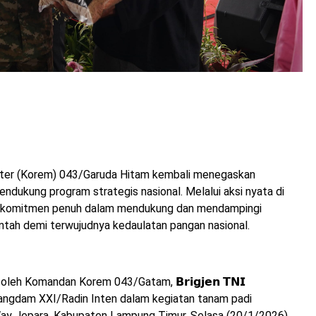
 Militer (Korem) 043/Garuda Hitam kembali menegaskan
dukung program strategis nasional. Melalui aksi nyata di
 komitmen penuh dalam mendukung dan mendampingi
tah demi terwujudnya kedaulatan pangan nasional.
eh Komandan Korem 043/Gatam, 𝗕𝗿𝗶𝗴𝗷𝗲𝗻 𝗧𝗡𝗜
ngi Pangdam XXI/Radin Inten dalam kegiatan tanam padi
Way Jepara, Kabupaten Lampung Timur, Selasa (20/1/2026).