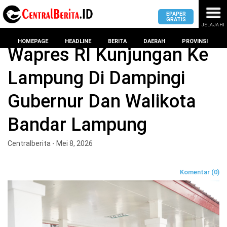
EPAPER
GRATIS
JELAJAHI
Home
BANDAR LAMPUNG
HOMEPAGE
HEADLINE
BERITA
DAERAH
PROVINSI
Wapres RI Kunjungan Ke
Lampung Di Dampingi
MASUK
Gubernur Dan Walikota
DAERAH
DPRD
PROVINSI
Bandar Lampung
KOTA
DPRD
LAMPUNG
Centralberita - Mei 8, 2026
BANDAR
PROVINSI
LAMPUNG
SUMSEL
Komentar (0)
DPRD
METRO
KOTA
BANTEN
BANDAR
LAMPUNG
PESAWARAN
JAWAB