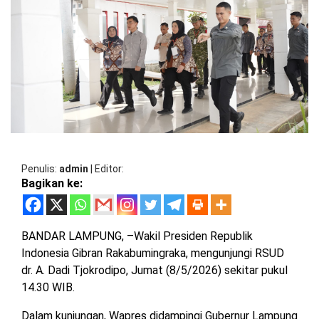
BARAT
DPRD
TANGGAMUS
METRO
DKI
PRINGSEWU
JAKARTA
DPRD
PESAWARAN
LAMPUNG
SELATAN
DPRD
TANGGAMUS
LAMPUNG
TENGAH
DPRD
PRINGSEWU
Penulis
admin
|
Editor
Bagikan ke:
LAMPUNG
BARAT
DPRD
LAMSEL
LAMPUNG
BANDAR LAMPUNG, –Wakil Presiden Republik
TIMUR
DPRD
Indonesia Gibran Rakabumingraka, mengunjungi RSUD
LAMTENG
dr. A. Dadi Tjokrodipo, Jumat (8/5/2026) sekitar pukul
LAMPUNG
14.30 WIB.
UTARA
DPRD
LAMBAR
Dalam kunjungan, Wapres didampingi Gubernur Lampung