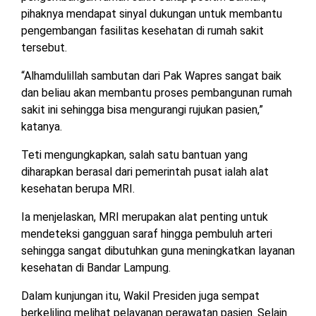
TULANG
pihaknya mendapat sinyal dukungan untuk membantu
BAWANG
pengembangan fasilitas kesehatan di rumah sakit
BARAT
tersebut.
DPRD
“Alhamdulillah sambutan dari Pak Wapres sangat baik
WAYKANAN
dan beliau akan membantu proses pembangunan rumah
sakit ini sehingga bisa mengurangi rujukan pasien,”
katanya.
INFO
KEBIJAKAN
SOSIAL
PEDOMAN
REDAKSI
TENTANG
PERIKLANAN
PRIVASI
MEDIA
MEDIA
KAMI
Teti mengungkapkan, salah satu bantuan yang
SIBER
diharapkan berasal dari pemerintah pusat ialah alat
kesehatan berupa MRI.
Ia menjelaskan, MRI merupakan alat penting untuk
mendeteksi gangguan saraf hingga pembuluh arteri
sehingga sangat dibutuhkan guna meningkatkan layanan
kesehatan di Bandar Lampung.
Dalam kunjungan itu, Wakil Presiden juga sempat
berkeliling melihat pelayanan perawatan pasien. Selain