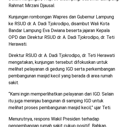
MESUJI
Rahmat Mirzani Djausal.
DPRD
Kunjungan rombongan Wapres dan Gubernur Lampung
LAMTIM
PESISIR
ke RSUD dr. A. Dadi Tjokrodipo, disambut Wali Kota
BARAT
Bandar Lampung Eva Dwiana beserta jajaran Kepala
DPRD
OPD dan Direktur RSUD dr. A. Dadi Tjokrodipo, dr. Teti
LAMPUNG
TULANG
UTARA
Herawati.
BAWANG
Direktur RSUD dr. A. Dadi Tjokrodipo, dr. Teti Herawati
DPRD
TULANG
mengatakan, kunjungan tersebut difokuskan untuk
MESUJI
BAWANG
melihat pelayanan di gedung IGD serta perkembangan
BARAT
pembangunan masjid kecil yang berada di area rumah
DPRD
PESISIR
sakit.
WAYKANAN
BARAT
“Kami ingin memperlihatkan pelayanan dari IGD. Selain
itu juga meninjau bangunan di samping IGD untuk
DPRD
TULANG
melihat proses pembangunan masjid kecil,” ujar Teti.
BAWANG
Menurutnya, respons Wakil Presiden terhadap
pengembangan rumah sakit cukup positif. Bahkan,
DPRD