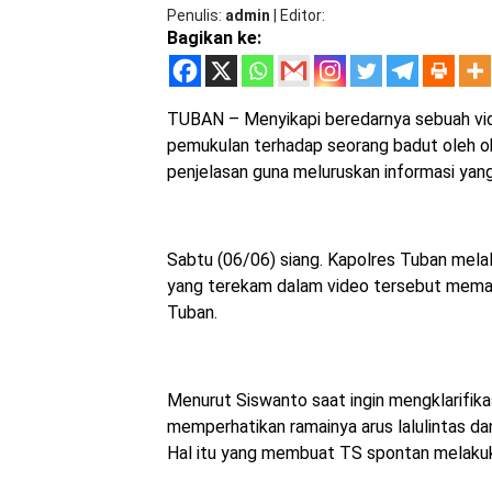
Penulis
admin
|
Editor
Bagikan ke:
TUBAN – Menyikapi beredarnya sebuah vid
pemukulan terhadap seorang badut oleh o
penjelasan guna meluruskan informasi yan
Sabtu (06/06) siang. Kapolres Tuban mela
yang terekam dalam video tersebut memang t
Tuban.
Menurut Siswanto saat ingin mengklarifik
memperhatikan ramainya arus lalulintas d
Hal itu yang membuat TS spontan melakuka